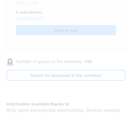
8 450 32 584
E-mail address
sirvena@birzai.lt
View in map
Number of graves in the cemetery:
135
Search for deceased in this cemetery
Information available thanks to:
Biržų rajono savivaldybės administracija, Širvėnos seniūnija