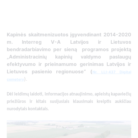
Kapinės skaitmenizuotos įgyvendinant 2014-2020
m. Interreg V-A Latvijos ir Lietuvos
bendradarbiavimo per sieną programos projektą
„Administracinių kapinių valdymo paslaugų
efektyvumo ir prieinamumo gerinimas Latvijos ir
Lietuvos pasienio regionuose“ (
Nr. LLI-437 Digital
).
cemetery
Dėl leidimų laidoti, informacijos atnaujinimo, apleistų kapaviečių
priežiūros ir kitais susijusiais klausimais kreiptis aukščiau
nurodytais kontaktais.