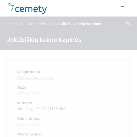
>
>
Home
Cemeteries
Jokūbiškių kaimo kapinės
Jokūbiškių kaimo kapinės
Google maps
View on Google Maps
Waze
View on Waze
Address
Rotušės g. 25, LT-41138 Biržai
Web address
www.birzai.lt
Phone number