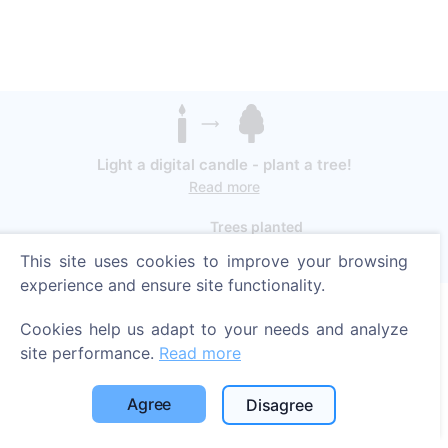
Light a digital candle - plant a tree!
Read more
Trees planted
1396
This site uses cookies to improve your browsing
experience and ensure site functionality.
Cookies help us adapt to your needs and analyze
Information
site performance.
Read more
About CEMETY
Agree
Disagree
Frequently asked questions