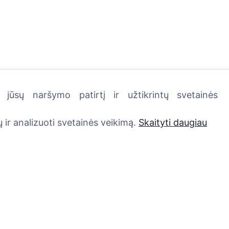
jūsų naršymo patirtį ir užtikrintų svetainės
kutę - pasodinkite medį!
 ir analizuoti svetainės veikimą.
Skaityti daugiau
Paslaugos
Kontaktai
UAB "Kapinių valdym
Atminimo medelis
sprendimai", 304241
QR atminimo ženkliukas
+370 612 08926 