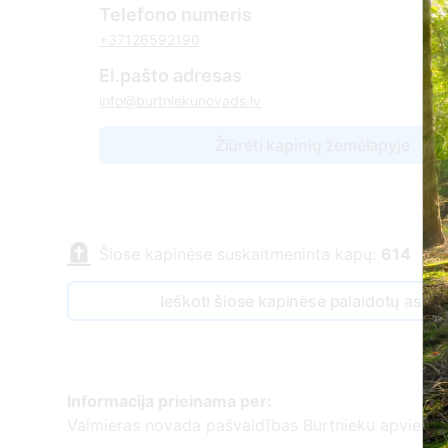
Telefono numeris
+37126592190
El.pašto adresas
info@burtniekunovads.lv
Žiūrėti kapinių žemėlapyje
Šiose kapinėse suskaitmeninta kapų:
614
Ieškoti šiose kapinėse palaidotų asm
Informacija prieinama per:
Valmieras novada pašvaldības Burtnieku apvienīb