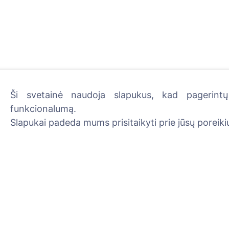
Ši svetainė naudoja slapukus, kad pagerintų 
funkcionalumą.
Uždekite skaitmeninę žva
Slapukai padeda mums prisitaikyti prie jūsų poreikių
Skaityti daugiau
Informacija
Paieška
Apie CEMETY
Velionių paieška
D.U.K.
Kapinių paieška