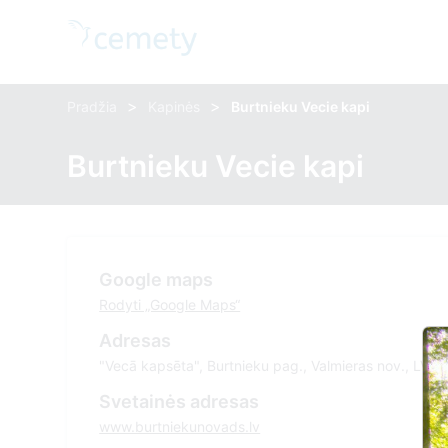
>
>
Pradžia
Kapinės
Burtnieku Vecie kapi
Burtnieku Vecie kapi
Google maps
Rodyti „Google Maps“
Adresas
"Vecā kapsēta", Burtnieku pag., Valmieras nov., LV 
Svetainės adresas
www.burtniekunovads.lv