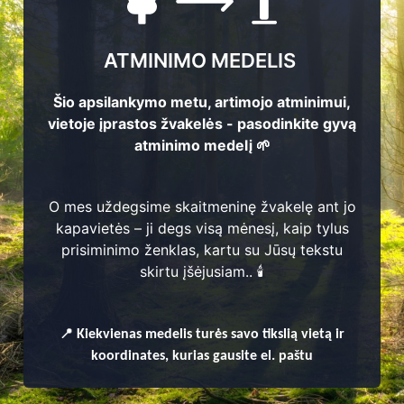
ATMINIMO MEDELIS
Šio apsilankymo metu, artimojo atminimui,
vietoje įprastos žvakelės - pasodinkite gyvą
atminimo medelį 🌱
O mes uždegsime skaitmeninę žvakelę ant jo
kapavietės – ji degs visą mėnesį, kaip tylus
prisiminimo ženklas, kartu su Jūsų tekstu
enų
skirtu įšėjusiam.. 🕯️
📍
Kiekvienas
medelis turės savo tikslią vietą ir
koordinates, kurias gausite el. paštu
as pārvaldei