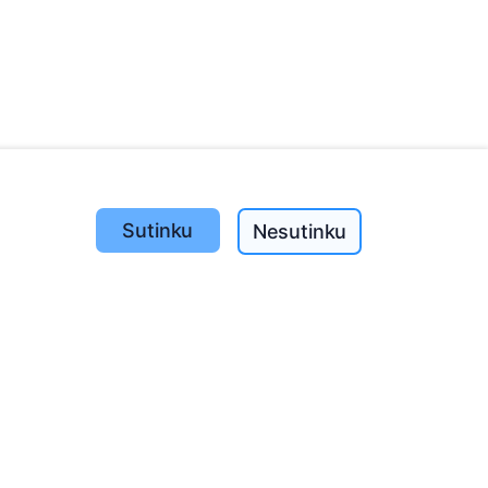
Sutinku
Nesutinku
Pasodinta medžių
1393
o
197
(I-V