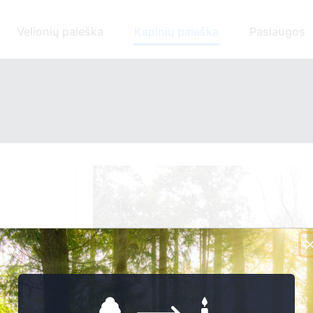
Velionių paieška
Kapinių paieška
Paslaugos
4206