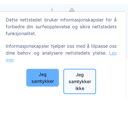
Dette nettstedet bruker informasjonskapsler for å
Tenn et digitalt lys - plant et tre!
forbedre din surfeopplevelse og sikre nettstedets
Les mer
funksjonalitet.
Trær plantet
Informasjonskapsler hjelper oss med å tilpasse oss
1393
dine behov og analysere nettstedets ytelse.
Les
mer
Jeg
Jeg
Informasjon
samtykker
samtykker
ikke
Om CEMETY
Ofte stilte spørsmål
Blogg
Liste over kommuner og brukere
Personvernerklæring