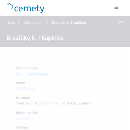
>
>
Hjem
Kirkegårder
Braziūkų k. I kapinės
Braziūkų k. I kapinės
Google maps
Vis på Google Maps
Waze
Vis på Waze
Adresse
Šviesos g. 18, LT-53416, Kluoniškių k., Kauno r.
Hjemmeside
www.krs.lt
Telefon