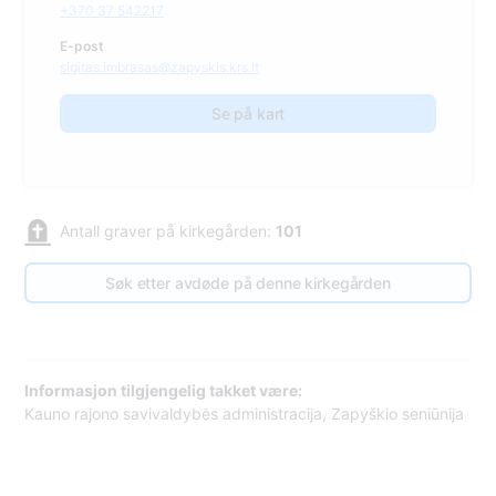
+370 37 542217
E-post
sigitas.imbrasas@zapyskis.krs.lt
Se på kart
Antall graver på kirkegården:
101
Søk etter avdøde på denne kirkegården
Informasjon tilgjengelig takket være:
Kauno rajono savivaldybės administracija, Zapyškio seniūnija