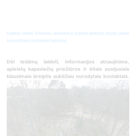
Leidimo laidoti išdavimo, laidojimo ir kapinių lankymo Kauno rajono
savivaldybės teritorijoje taisyklės
Dėl leidimų laidoti, ​informacijos atnaujinimo,
apleistų kapaviečių priežiūros ir kitais susijusiais
klausimais kreiptis ​aukščiau nurodytais kontaktais.