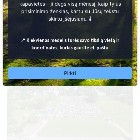
kapavietės – ji degs visą mėnesį, kaip tylus
prisiminimo ženklas, kartu su Jūsų tekstu
skirtu įšėjusiam.. 🕯️
📍
Kiekvienas
medelis turės savo tikslią vietą ir
Dėl leidimų laidoti, ​informacijos atnaujinimo,
koordinates, kurias gausite el. paštu
apleistų kapaviečių priežiūros ir kitais susijusiais
klausimais kreiptis ​aukščiau nurodytais kontaktais.
Pirkti