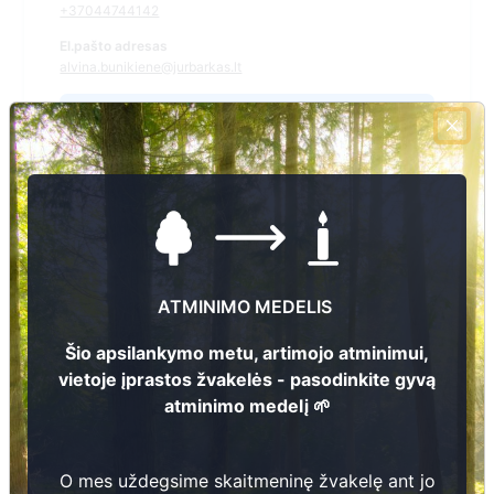
+37044744142
El.pašto adresas
alvina.bunikiene@jurbarkas.lt
Žiūrėti kapinių žemėlapyje
Šiose kapinėse suskaitmeninta kapų:
2453
Ieškoti šiose kapinėse palaidotų asmenų
ATMINIMO MEDELIS
Šio apsilankymo metu, artimojo atminimui,
vietoje įprastos žvakelės - pasodinkite gyvą
Informacija prieinama per:
atminimo medelį 🌱
Jurbarko rajono savivaldybės administracija, Juodaičių
seniūnija
O mes uždegsime skaitmeninę žvakelę ant jo