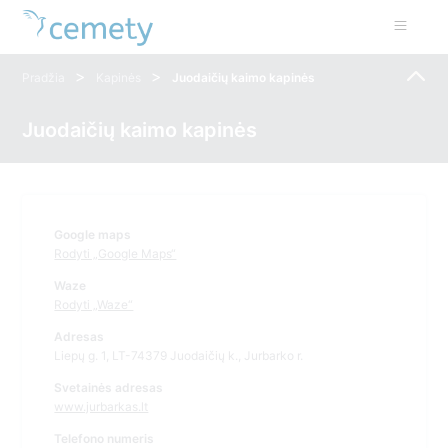
>
>
Pradžia
Kapinės
Juodaičių kaimo kapinės
Juodaičių kaimo kapinės
Google maps
Rodyti „Google Maps“
Waze
Rodyti „Waze“
Adresas
Liepų g. 1, LT-74379 Juodaičių k., Jurbarko r.
Svetainės adresas
www.jurbarkas.lt
Telefono numeris