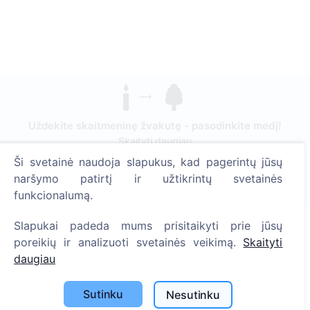
Uždekite skaitmeninę žvakutę - pasodinkite medį!
Skaityti daugiau
Ši svetainė naudoja slapukus, kad pagerintų jūsų
Pasodinta medžių
naršymo patirtį ir užtikrintų svetainės
1389
funkcionalumą.
Slapukai padeda mums prisitaikyti prie jūsų
poreikių ir analizuoti svetainės veikimą.
Skaityti
Informacija
daugiau
Apie CEMETY
Sutinku
Nesutinku
D.U.K.