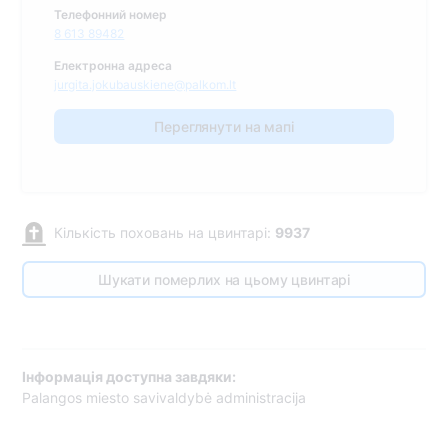
Телефонний номер
8 613 89482
Електронна адреса
jurgita.jokubauskiene@palkom.lt
Переглянути на мапі
Кількість поховань на цвинтарі:
9937
Шукати померлих на цьому цвинтарі
Інформація доступна завдяки:
Palangos miesto savivaldybė administracija