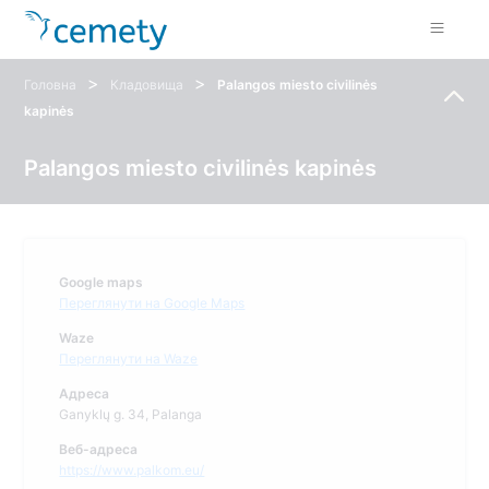
>
>
Головна
Кладовища
Palangos miesto civilinės
kapinės
Palangos miesto civilinės kapinės
Google maps
Переглянути на Google Maps
Waze
Переглянути на Waze
Адреса
Ganyklų g. 34, Palanga
Веб-адреса
https://www.palkom.eu/