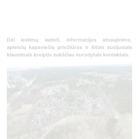
Dėl leidimų laidoti, ​informacijos atnaujinimo,
apleistų kapaviečių priežiūros ir kitais susijusiais
klausimais kreiptis ​aukščiau nurodytais kontaktais.