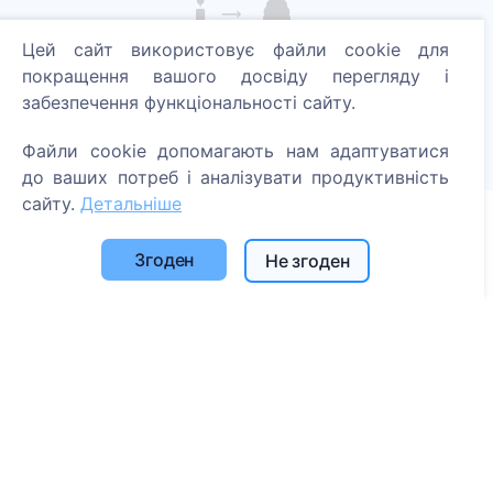
Цей сайт використовує файли cookie для
Запали цифрову свічку - посади дерево!
покращення вашого досвіду перегляду і
Читати далі
забезпечення функціональності сайту.
Посаджені дерева
Файли cookie допомагають нам адаптуватися
1396
до ваших потреб і аналізувати продуктивність
сайту.
Детальніше
Згоден
Інформація
Не згоден
Про CEMETY
Часто задавані питання
Блог
Список муніципалітетів та користувачів
Політика конфіденційності
Політика платежів