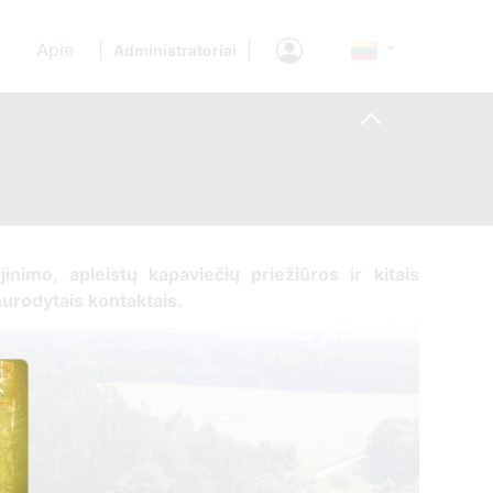
Apie
|
|
Administratoriai
ujinimo, apleistų kapaviečių priežiūros ir kitais
 nurodytais kontaktais.