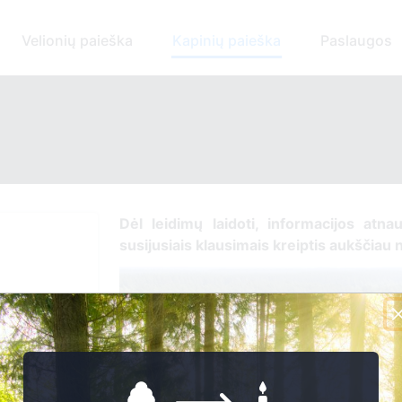
Velionių paieška
Kapinių paieška
Paslaugos
Dėl leidimų laidoti, ​informacijos atna
susijusiais klausimais kreiptis ​aukščiau