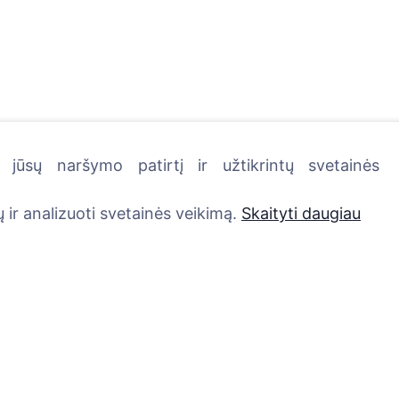
jūsų naršymo patirtį ir užtikrintų svetainės
kutę - pasodinkite medį!
 ir analizuoti svetainės veikimą.
Skaityti daugiau
Paslaugos
Kontaktai
UAB "Kapinių valdym
Atminimo medelis
sprendimai", 304241
QR atminimo ženkliukas
+370 612 08926 