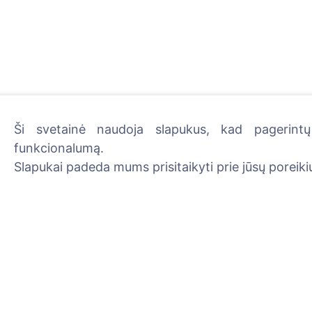
Ši svetainė naudoja slapukus, kad pagerintų 
funkcionalumą.
Uždekite skaitmeninę žva
Slapukai padeda mums prisitaikyti prie jūsų poreikių
Skaityti daugiau
Informacija
Paieška
Apie CEMETY
Velionių paieška
D.U.K.
Kapinių paieška