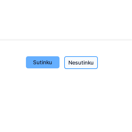
Sutinku
Nesutinku
Pasodinta medžių
1390
o
197
(I-V