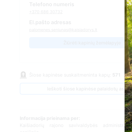
Telefono numeris
+370 686 30732
El.pašto adresas
palomenes.seniunas@kaisiadorys.lt
Žiūrėti kapinių žemėlapyje
Šiose kapinėse suskaitmeninta kapų:
571
Ieškoti šiose kapinėse palaidotų asm
Informacija prieinama per:
Kaišiadorių rajono savivaldybės administraci