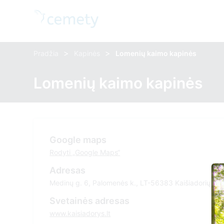
>
>
Pradžia
Kapinės
Lomenių kaimo kapinės
Lomenių kaimo kapinės
Google maps
Rodyti „Google Maps“
Adresas
Medinų g. 6, Palomenės k., LT-56383 Kaišiadorių r.
Svetainės adresas
www.kaisiadorys.lt