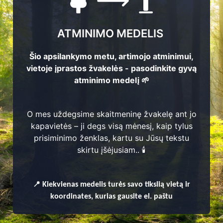
ATMINIMO MEDELIS
Šio apsilankymo metu, artimojo atminimui,
vietoje įprastos žvakelės - pasodinkite gyvą
atminimo medelį 🌱
O mes uždegsime skaitmeninę žvakelę ant jo
kapavietės – ji degs visą mėnesį, kaip tylus
prisiminimo ženklas, kartu su Jūsų tekstu
enų
skirtu įšėjusiam.. 🕯️
📍
Kiekvienas
medelis turės savo tikslią vietą ir
koordinates, kurias gausite el. paštu
ja, Palomenės