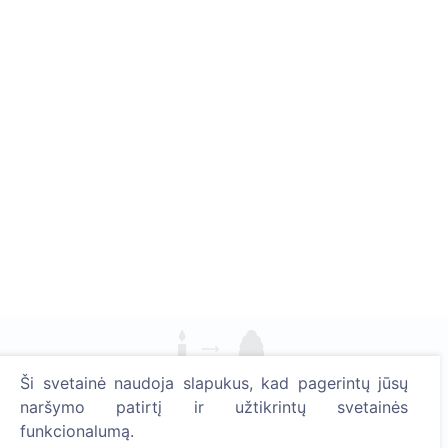
Ši svetainė naudoja slapukus, kad pagerintų jūsų
Uždekite skaitmeninę žvakutę - pasodinkite medį!
naršymo patirtį ir užtikrintų svetainės
Skaityti daugiau
funkcionalumą.