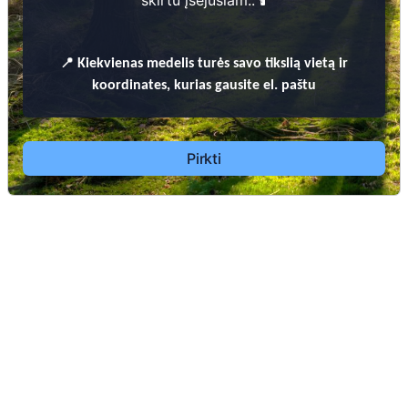
skirtu įšėjusiam.. 🕯️
📍
Kiekvienas
medelis turės savo tikslią vietą ir
koordinates, kurias gausite el. paštu
Dėl leidimų laidoti, ​informacijos atnaujinimo,
apleistų kapaviečių priežiūros ir kitais susijusiais
klausimais kreiptis ​aukščiau nurodytais kontaktais.
Pirkti