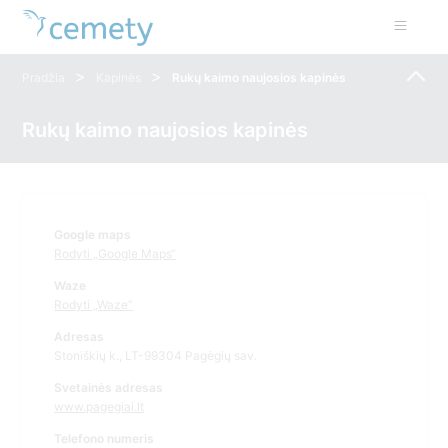
>
>
Pradžia
Kapinės
Rukų kaimo naujosios kapinės
Rukų kaimo naujosios kapinės
Google maps
Rodyti „Google Maps“
Waze
Rodyti „Waze“
Adresas
Stoniškių k., LT-99304 Pagėgių sav.
Svetainės adresas
www.pagegiai.lt
Telefono numeris