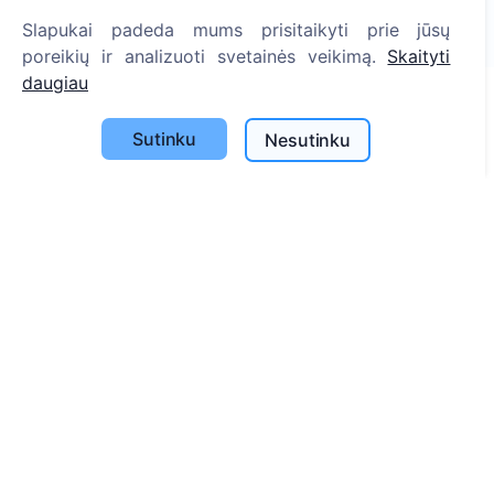
Pasodinta medžių
Slapukai padeda mums prisitaikyti prie jūsų
1393
poreikių ir analizuoti svetainės veikimą.
Skaityti
daugiau
Informacija
Sutinku
Nesutinku
Apie CEMETY
D.U.K.
Straipsniai
Savivaldybių sąrašas
Privatumo politika
Mokėjimų politika
ES projektai
Slapukų nustatymai
Paieška