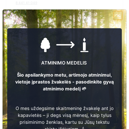
8 441 41 049
El.pašto adresas
stoniskiai@pagegiai.lt
Žiūrėti kapinių žemėlapyje
Šiose kapinėse suskaitmeninta kapų:
2595
ATMINIMO MEDELIS
Ieškoti šiose kapinėse palaidotų asmenų
Šio apsilankymo metu, artimojo atminimui,
vietoje įprastos žvakelės - pasodinkite gyvą
atminimo medelį 🌱
Informacija prieinama per:
Pagėgių savivaldybės administracija, Stoniškių seniūnija
O mes uždegsime skaitmeninę žvakelę ant jo
kapavietės – ji degs visą mėnesį, kaip tylus
prisiminimo ženklas, kartu su Jūsų tekstu