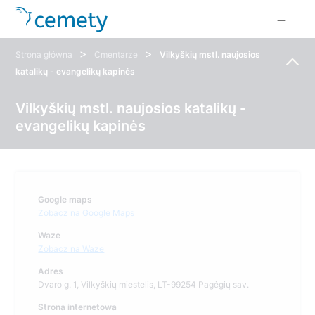
>
>
Strona główna
Cmentarze
Vilkyškių mstl. naujosios
katalikų - evangelikų kapinės
Vilkyškių mstl. naujosios katalikų -
evangelikų kapinės
Google maps
Zobacz na Google Maps
Waze
Zobacz na Waze
Adres
Dvaro g. 1, Vilkyškių miestelis, LT-99254 Pagėgių sav.
Strona internetowa