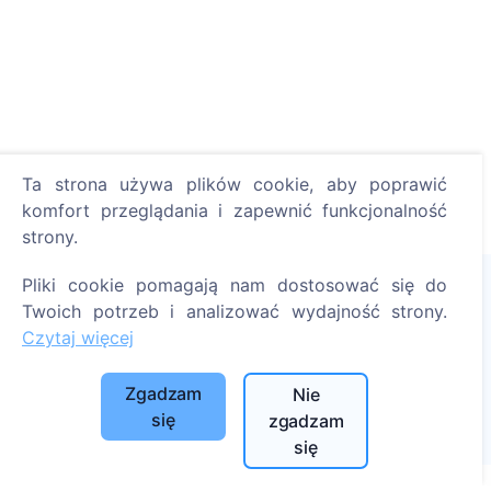
Ta strona używa plików cookie, aby poprawić
komfort przeglądania i zapewnić funkcjonalność
strony.
Pliki cookie pomagają nam dostosować się do
Twoich potrzeb i analizować wydajność strony.
Zapal cyfrową świecę - posadź drzewo!
Czytaj więcej
Czytaj więcej
Zgadzam
Nie
Posadzone drzewa
się
zgadzam
1390
się