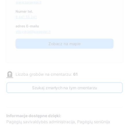
www.pagegiai.lt
Numer tel.
8 441 55 341
adres E-mailu
vilkyskiai@pagegiai.lt
Zobacz na mapie
Liczba grobów na cmentarzu:
61
Szukaj zmarłych na tym cmentarzu
Informacje dostępne dzięki:
Pagėgių savivaldybės administracija, Pagėgių seniūnija