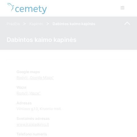
>
>
Pradžia
Kapinės
Dabintos kaimo kapinės
Dabintos kaimo kapinės
Google maps
Rodyti „Google Maps“
Waze
Rodyti „Waze“
Adresas
Vilniaus g.13, Kruonio mstl.
Svetainės adresas
www.kaisiadorys.lt
Telefono numeris