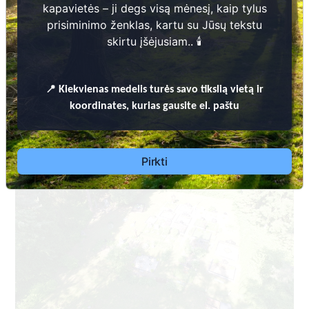
kapavietės – ji degs visą mėnesį, kaip tylus
prisiminimo ženklas, kartu su Jūsų tekstu
skirtu įšėjusiam.. 🕯️
📍
Kiekvienas
medelis turės savo tikslią vietą ir
Dėl leidimų laidoti, ​informacijos atnaujinimo,
koordinates, kurias gausite el. paštu
apleistų kapaviečių priežiūros ir kitais susijusiais
klausimais kreiptis ​aukščiau nurodytais kontaktais.
Pirkti