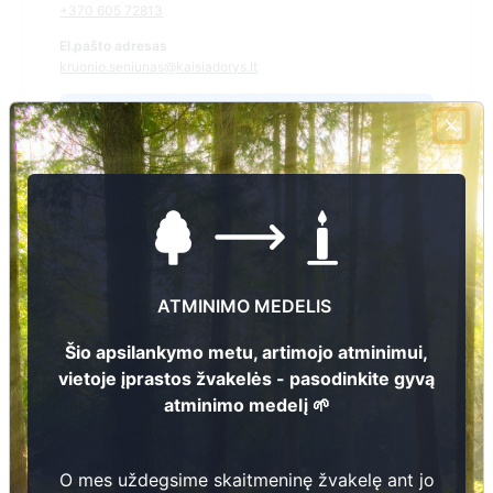
+370 605 72813
El.pašto adresas
kruonio.seniunas@kaisiadorys.lt
Žiūrėti kapinių žemėlapyje
Šiose kapinėse suskaitmeninta kapų:
74
Ieškoti šiose kapinėse palaidotų asmenų
ATMINIMO MEDELIS
Šio apsilankymo metu, artimojo atminimui,
vietoje įprastos žvakelės - pasodinkite gyvą
Informacija prieinama per:
atminimo medelį 🌱
Kaišiadorių rajono savivaldybės administracija, Kruonio
seniūnija
O mes uždegsime skaitmeninę žvakelę ant jo