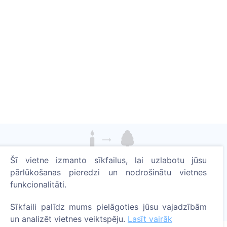
Šī vietne izmanto sīkfailus, lai uzlabotu jūsu
Iededziet digitālo sveci - iestādiet koku!
pārlūkošanas pieredzi un nodrošinātu vietnes
Uzzināt vairāk
funkcionalitāti.
Iestādītie koki
Sīkfaili palīdz mums pielāgoties jūsu vajadzībām
1394
un analizēt vietnes veiktspēju.
Lasīt vairāk