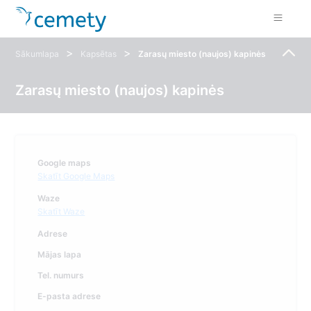
>
>
Sākumlapa
Kapsētas
Zarasų miesto (naujos) kapinės
Zarasų miesto (naujos) kapinės
Google maps
Skatīt Google Maps
Waze
Skatīt Waze
Adrese
Mājas lapa
Tel. numurs
E-pasta adrese