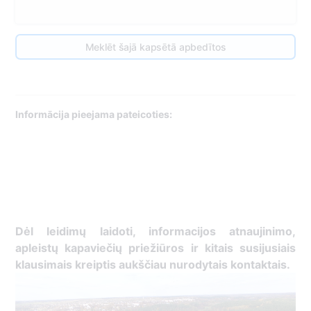
Meklēt šajā kapsētā apbedītos
Informācija pieejama pateicoties:
Dėl leidimų laidoti, informacijos atnaujinimo,
apleistų kapaviečių priežiūros ir kitais susijusiais
klausimais kreiptis aukščiau nurodytais kontaktais.