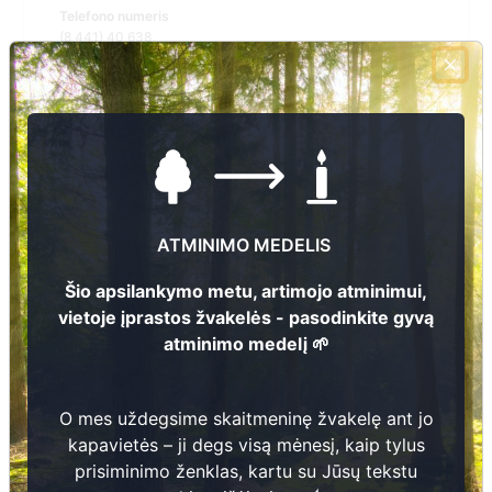
Telefono numeris
(8 441) 40 638
El.pašto adresas
lumpenai@pagegiai.lt
Žiūrėti kapinių žemėlapyje
ATMINIMO MEDELIS
Šiose kapinėse suskaitmeninta kapų:
27
Šio apsilankymo metu, artimojo atminimui,
Ieškoti šiose kapinėse palaidotų asmenų
vietoje įprastos žvakelės - pasodinkite gyvą
atminimo medelį 🌱
Informacija prieinama per:
O mes uždegsime skaitmeninę žvakelę ant jo
Pagėgių savivaldybės administracija, Lumpėnų seniūnija
kapavietės – ji degs visą mėnesį, kaip tylus
prisiminimo ženklas, kartu su Jūsų tekstu