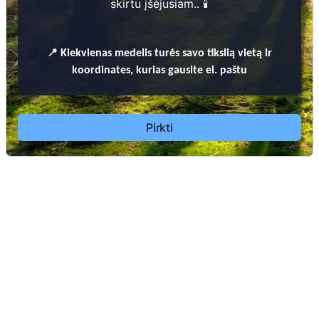
skirtu įšėjusiam.. 🕯️
📍
Kiekvienas
medelis turės savo tikslią vietą ir
koordinates, kurias gausite el. paštu
Dėl leidimų laidoti, ​informacijos atnaujinimo,
apleistų kapaviečių priežiūros ir kitais susijusiais
klausimais kreiptis ​aukščiau nurodytais kontaktais.
Pirkti