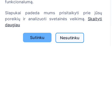
funkcionalumą.
Skaityti daugiau
Pasodinta medžių
Slapukai padeda mums prisitaikyti prie jūsų
poreikių ir analizuoti svetainės veikimą.
Skaityti
1393
daugiau
Sutinku
Nesutinku
Informacija
Apie CEMETY
D.U.K.
Straipsniai
Savivaldybių sąrašas
Privatumo politika
Mokėjimų politika
ES projektai
Slapukų nustatymai