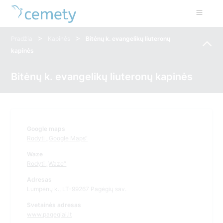
>
>
Pradžia
Kapinės
Bitėnų k. evangelikų liuteronų
kapinės
Bitėnų k. evangelikų liuteronų kapinės
Google maps
Rodyti „Google Maps“
Waze
Rodyti „Waze“
Adresas
Lumpėnų k., LT-99267 Pagėgių sav.
Svetainės adresas
www.pagegiai.lt