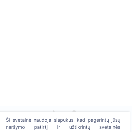
Ši svetainė naudoja slapukus, kad pagerintų jūsų
naršymo patirtį ir užtikrintų svetainės
Uždekite skaitmeninę žvakutę - pasodinkite medį!