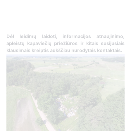
Dėl leidimų laidoti, ​informacijos atnaujinimo,
apleistų kapaviečių priežiūros ir kitais susijusiais
klausimais kreiptis ​aukščiau nurodytais kontaktais.