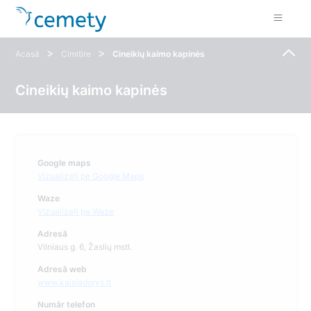
>
>
Acasă
Cimitire
Cineikių kaimo kapinės
Cineikių kaimo kapinės
Google maps
Vizualizați pe Google Maps
Waze
Vizualizați pe Waze
Adresă
Vilniaus g. 6, Žaslių mstl.
Adresă web
www.kaisiadorys.lt
Număr telefon