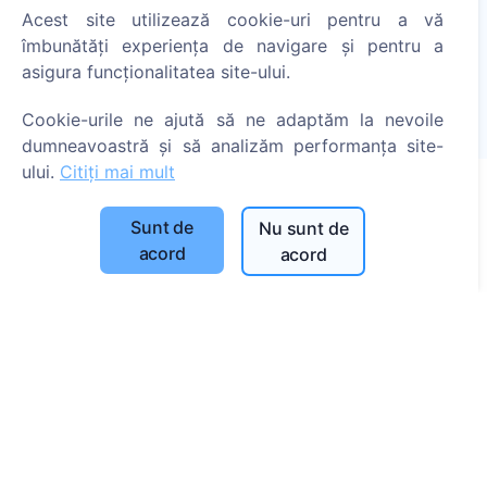
Acest site utilizează cookie-uri pentru a vă
Aprinde o lumânare digitală - plantează un copac!
îmbunătăți experiența de navigare și pentru a
Citește mai mult
asigura funcționalitatea site-ului.
Copaci plantați
Cookie-urile ne ajută să ne adaptăm la nevoile
1390
dumneavoastră și să analizăm performanța site-
ului.
Citiți mai mult
Sunt de
Nu sunt de
Informații
acord
acord
Despre CEMETY
Întrebări frecvente
Blog
Listă a comunelor și a utilizatorilor
Politica de confidențialitate
Politica de plăți
Setări cookie-uri