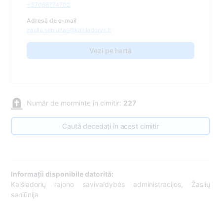
+37068774702
Adresă de e-mail
zasliu.seniunas@kaisiadorys.lt
Vezi pe hartă
Număr de morminte în cimitir:
227
Caută decedați în acest cimitir
Informații disponibile datorită:
Kaišiadorių rajono savivaldybės administracijos, Žaslių
seniūnija