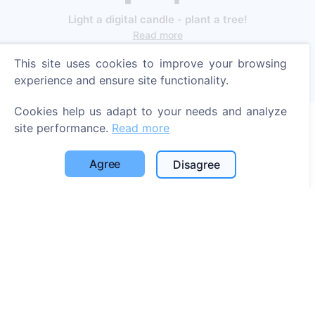
Light a digital candle - plant a tree!
Read more
This site uses cookies to improve your browsing
Trees planted
experience and ensure site functionality.
1393
Cookies help us adapt to your needs and analyze
site performance.
Read more
Information
Agree
Disagree
About CEMETY
Frequently asked questions
Blog
List of municipalities and users
Privacy Policy
Payments Policy
Cookie settings