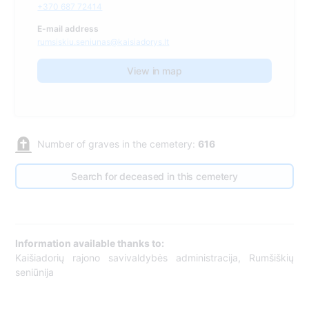
+370 687 72414
E-mail address
rumsiskiu.seniunas@kaisiadorys.lt
View in map
Number of graves in the cemetery:
616
Search for deceased in this cemetery
Information available thanks to:
Kaišiadorių rajono savivaldybės administracija, Rumšiškių
seniūnija