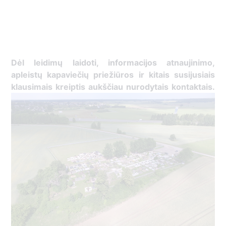
Dėl leidimų laidoti, ​informacijos atnaujinimo,
apleistų kapaviečių priežiūros ir kitais susijusiais
klausimais kreiptis ​aukščiau nurodytais kontaktais.