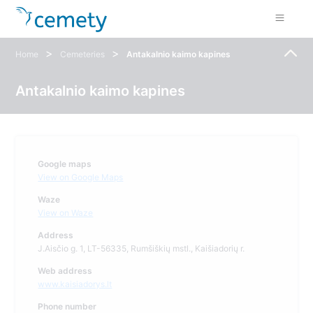
>
>
Home
Cemeteries
Antakalnio kaimo kapines
Antakalnio kaimo kapines
Google maps
View on Google Maps
Waze
View on Waze
Address
J.Aisčio g. 1, LT-56335, Rumšiškių mstl., Kaišiadorių r.
Web address
www.kaisiadorys.lt
Phone number