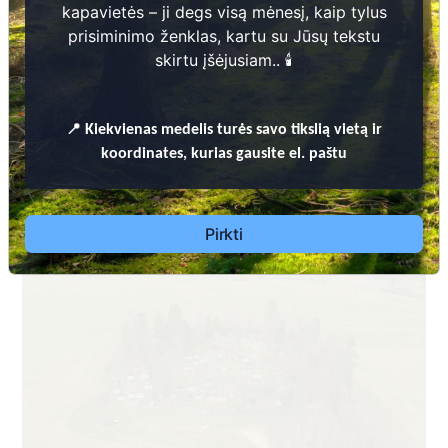
kapavietės – ji degs visą mėnesį, kaip tylus
prisiminimo ženklas, kartu su Jūsų tekstu
skirtu įšėjusiam.. 🕯️
📍
Kiekvienas
medelis turės savo tikslią vietą ir
Dėl leidimų laidoti, ​informacijos atnaujinimo,
koordinates, kurias gausite el. paštu
apleistų kapaviečių priežiūros ir kitais susijusiais
klausimais kreiptis ​aukščiau nurodytais kontaktais.
Pirkti