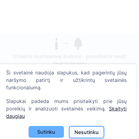
Uždekite skaitmeninę žvakutę - pasodinkite medį!
Skaityti daugiau
Ši svetainė naudoja slapukus, kad pagerintų jūsų
Pasodinta medžių
naršymo patirtį ir užtikrintų svetainės
1390
funkcionalumą.
Slapukai padeda mums prisitaikyti prie jūsų
poreikių ir analizuoti svetainės veikimą.
Skaityti
Informacija
daugiau
Apie CEMETY
Sutinku
Nesutinku
D.U.K.