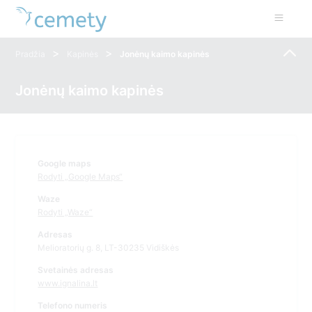
>
>
Pradžia
Kapinės
Jonėnų kaimo kapinės
Jonėnų kaimo kapinės
Google maps
Rodyti „Google Maps“
Waze
Rodyti „Waze“
Adresas
Melioratorių g. 8, LT-30235 Vidiškės
Svetainės adresas
www.ignalina.lt
Telefono numeris