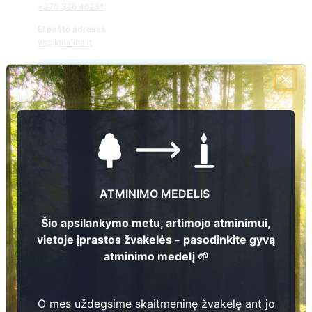
+370 386 46231
El.pašto adresas
vs@ignalina.lt
Žiūrėti kapinių žemėlapyje
Šiose kapinėse suskaitmeninta kapų:
478
Ieškoti šiose kapinėse palaidotų asmenų
ATMINIMO MEDELIS
Šio apsilankymo metu, artimojo atminimui,
vietoje įprastos žvakelės - pasodinkite gyvą
Informacija prieinama per:
atminimo medelį 🌱
Ignalinos rajono savivaldybės administracija, Vidiškių
seniūnija
O mes uždegsime skaitmeninę žvakelę ant jo