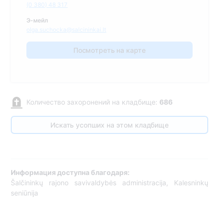
(0 380) 48 317
Э-мейл
olga.suchocka@salcininkai.lt
Посмотреть на карте
Количество захоронений на кладбище:
686
Искать усопших на этом кладбище
Информация доступна благодаря:
Šalčininkų rajono savivaldybės administracija, Kalesninkų
seniūnija