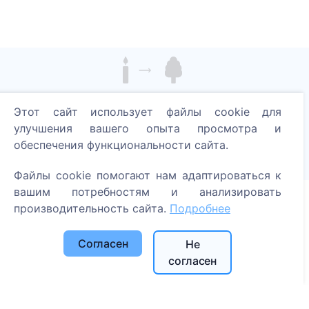
Зажгите цифровую свечу - посадите дерево!
Этот сайт использует файлы cookie для
Читать далее
улучшения вашего опыта просмотра и
Посаженные деревья
обеспечения функциональности сайта.
1390
Файлы cookie помогают нам адаптироваться к
вашим потребностям и анализировать
производительность сайта.
Подробнее
Информация
Согласен
Не
О CEMETY
согласен
Часто задаваемые вопросы
Блог