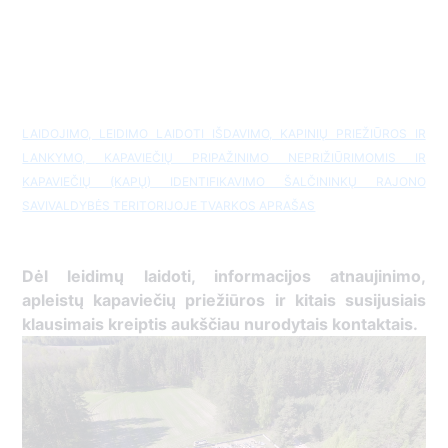
LAIDOJIMO, LEIDIMO LAIDOTI IŠDAVIMO, KAPINIŲ PRIEŽIŪROS IR
LANKYMO, KAPAVIEČIŲ PRIPAŽINIMO NEPRIŽIŪRIMOMIS IR
KAPAVIEČIŲ (KAPŲ) IDENTIFIKAVIMO ŠALČININKŲ RAJONO
SAVIVALDYBĖS TERITORIJOJE TVARKOS APRAŠAS
Dėl leidimų
laidoti, ​informacijos atnaujinimo,
apleistų kapaviečių priežiūros ir kitais susijusiais
klausimais kreiptis ​aukščiau nurodytais kontaktais.