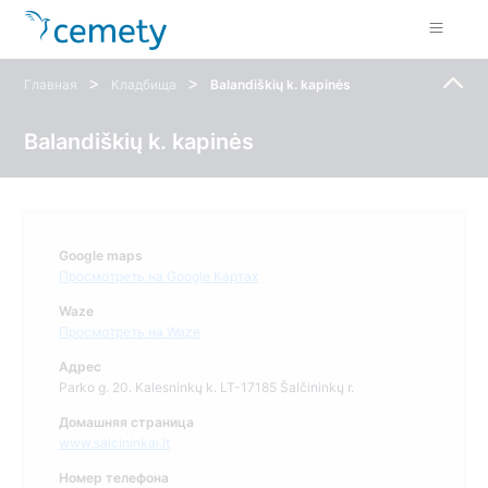
>
>
Главная
Кладбища
Balandiškių k. kapinės
Balandiškių k. kapinės
Google maps
Просмотреть на Google Картах
Waze
Просмотреть на Waze
Адрес
Parko g. 20. Kalesninkų k. LT-17185 Šalčininkų r.
Домашняя страница
www.salcininkai.lt
Номер телефона