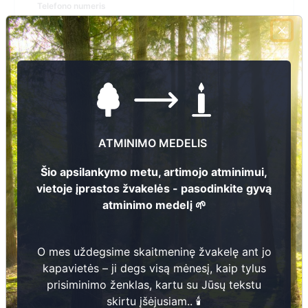
Telefono numeris
+370 616 92310
El.pašto adresas
veiveriu_seniunija@prienai.lt
Žiūrėti kapinių žemėlapyje
ATMINIMO MEDELIS
Šiose kapinėse suskaitmeninta kapų:
38
Šio apsilankymo metu, artimojo atminimui,
vietoje įprastos žvakelės - pasodinkite gyvą
Ieškoti šiose kapinėse palaidotų asmenų
atminimo medelį 🌱
O mes uždegsime skaitmeninę žvakelę ant jo
Informacija prieinama per:
kapavietės – ji degs visą mėnesį, kaip tylus
Prienų rajono savivaldybės administracija,Veiverių seniūnija
prisiminimo ženklas, kartu su Jūsų tekstu
skirtu įšėjusiam.. 🕯️