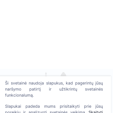
Ši svetainė naudoja slapukus, kad pagerintų jūsų
Uždekite skaitmeninę žvakutę - pasodinkite medį!
naršymo patirtį ir užtikrintų svetainės
Skaityti daugiau
funkcionalumą.
Pasodinta medžių
Slapukai padeda mums prisitaikyti prie jūsų
1392
poreikių ir analizuoti svetainės veikimą.
Skaityti