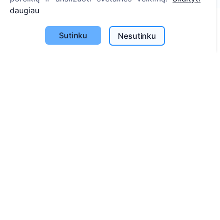
daugiau
Sutinku
Nesutinku
Informacija
Apie CEMETY
D.U.K.
Straipsniai
Savivaldybių sąrašas
Privatumo politika
Mokėjimų politika
ES projektai
Slapukų nustatymai
Paieška
Velionių paieška