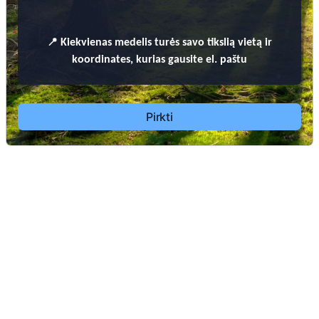
📍
Kiekvienas
medelis turės savo tikslią vietą ir
koordinates, kurias gausite el. paštu
PRIENŲ RAJONO SAVIVALDYBĖS KAPINIŲ TVARKYMO TAISYKLĖS
Pirkti