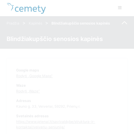
>
>
Pradžia
Kapinės
Blindžiakupščio senosios kapinės
Blindžiakupščio senosios kapinės
Google maps
Rodyti „Google Maps“
Waze
Rodyti „Waze“
Adresas
Kauno g. 33, Veiveriai, 59292, Prienų r.
Svetainės adresas
https://www.prienai.lt/savivaldybe/struktura-ir-
kontaktai/veiveriu-seniunija/