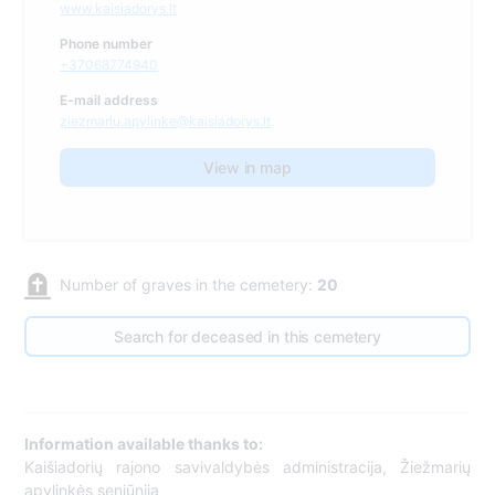
www.kaisiadorys.lt
Phone number
+37068774940
E-mail address
ziezmariu.apylinke@kaisiadorys.lt
View in map
Number of graves in the cemetery:
20
Search for deceased in this cemetery
Information available thanks to:
Kaišiadorių rajono savivaldybės administracija, Žiežmarių
apylinkės seniūnija