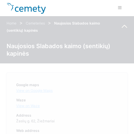
>
>
Home
Cemeteries
Naujosios Slabados kaimo
(sentikių) kapinės
Naujosios Slabados kaimo (sentikių)
kapinės
Google maps
View on Google Maps
Waze
View on Waze
Address
Žaslių g. 62, Žiežmariai
Web address