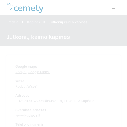
>
>
Pradžia
Kapinės
Jutkonių kaimo kapinės
Jutkonių kaimo kapinės
Google maps
Rodyti „Google Maps“
Waze
Rodyti „Waze“
Adresas
L. Stuokos-Gucevičiaus a. 14, LT-40130 Kupiškis
Svetainės adresas
www.kupiskis.lt
Telefono numeris