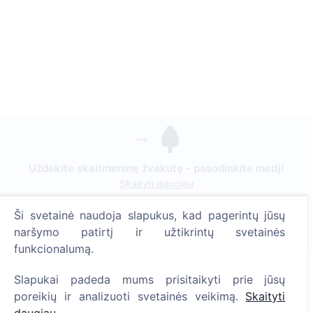
Uždekite skaitmeninę žvakutę - pasodinkite medį!
Skaityti daugiau
Pasodinta medžių
Ši svetainė naudoja slapukus, kad pagerintų jūsų
naršymo patirtį ir užtikrintų svetainės
1396
funkcionalumą.
Slapukai padeda mums prisitaikyti prie jūsų
Informacija
poreikių ir analizuoti svetainės veikimą.
Skaityti