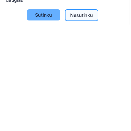
daugiau
Apie CEMETY
D.U.K.
Sutinku
Nesutinku
Straipsniai
Savivaldybių sąrašas
Privatumo politika
Mokėjimų politika
ES projektai
Slapukų nustatymai
Paieška
Velionių paieška
Kapinių paieška
Paslaugos
Atminimo medelis