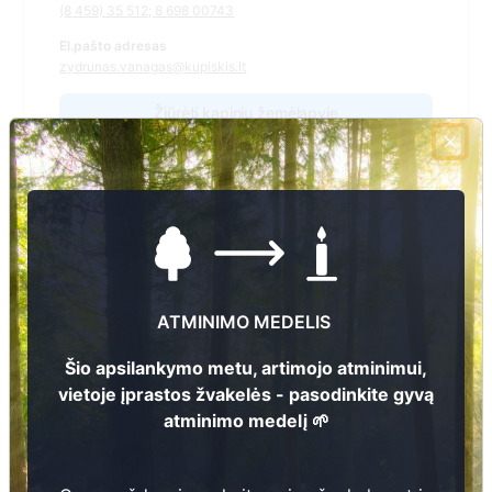
(8 459) 35 512; 8 698 00743
El.pašto adresas
zydrunas.vanagas@kupiskis.lt
Žiūrėti kapinių žemėlapyje
Šiose kapinėse suskaitmeninta kapų:
164
Ieškoti šiose kapinėse palaidotų asmenų
ATMINIMO MEDELIS
Šio apsilankymo metu, artimojo atminimui,
Informacija prieinama per:
vietoje įprastos žvakelės - pasodinkite gyvą
Kupiškio rajono savivaldybės administracija, Kupiškio
atminimo medelį 🌱
seniūnija