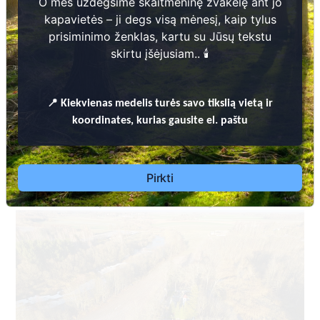
O mes uždegsime skaitmeninę žvakelę ant jo
kapavietės – ji degs visą mėnesį, kaip tylus
prisiminimo ženklas, kartu su Jūsų tekstu
skirtu įšėjusiam.. 🕯️
KUPIŠKIO RAJONO SAVIVALDYBĖS KAPINIŲ TVARKYMO TAISYKLĖS
📍
Kiekvienas
medelis turės savo tikslią vietą ir
koordinates, kurias gausite el. paštu
Jutkonių kaimo kapinės kartu su Jutkonių kaimo
II senosiomis kapinėmis.
Dėl leidimų laidoti, ​informacijos atnaujinimo,
Pirkti
apleistų kapaviečių priežiūros ir kitais susijusiais
klausimais kreiptis ​aukščiau nurodytais kontaktais.