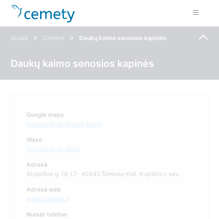
>
>
Acasă
Cimitire
Daukų kaimo senosios kapinės
Daukų kaimo senosios kapinės
Google maps
Vizualizați pe Google Maps
Waze
Vizualizați pe Waze
Adresă
Skapiškio g. 18, LT- 40345 Šimonių mstl, Kupiškio r. sav.
Adresă web
www.kupiskis.lt
Număr telefon