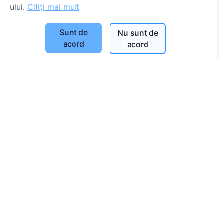
Informații
ului.
Citiți mai mult
Despre CEMETY
Sunt de
Nu sunt de
Întrebări frecvente
acord
acord
Blog
Listă a comunelor și a utilizatorilor
Politica de confidențialitate
Politica de plăți
Setări cookie-uri
Caută
Caută decedați
Caută cimitire
Servicii
Contacte