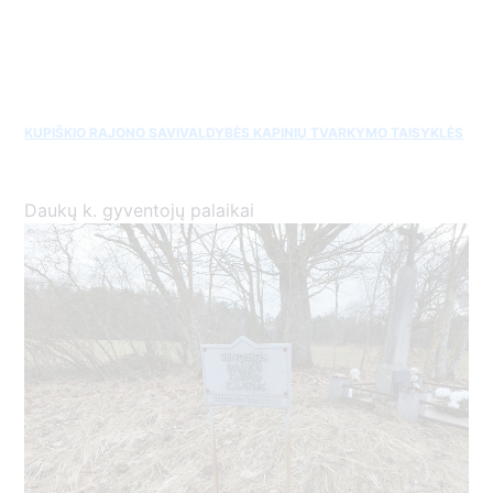
KUPIŠKIO RAJONO SAVIVALDYBĖS KAPINIŲ TVARKYMO TAISYKLĖS
Daukų k. gyventojų palaikai