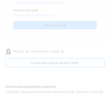
+370 459 44 135 +370 459 44131
Adresă de e-mail
gintautas.cernius@kupiskis.lt
Vezi pe hartă
Număr de morminte în cimitir:
2
Caută decedați în acest cimitir
Informații disponibile datorită:
Kupiškio rajono savivaldybės administracija Šimonių seniūnija