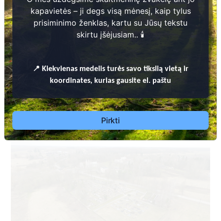
kapavietės – ji degs visą mėnesį, kaip tylus
prisiminimo ženklas, kartu su Jūsų tekstu
skirtu įšėjusiam.. 🕯️
KUPIŠKIO RAJONO SAVIVALDYBĖS KAPINIŲ TVARKYMO TAISYKLĖS
📍
Kiekvienas
medelis turės savo tikslią vietą ir
koordinates, kurias gausite el. paštu
Dėl leidimų laidoti, ​informacijos atnaujinimo,
apleistų kapaviečių priežiūros ir kitais susijusiais
klausimais kreiptis ​aukščiau nurodytais kontaktais.
Pirkti