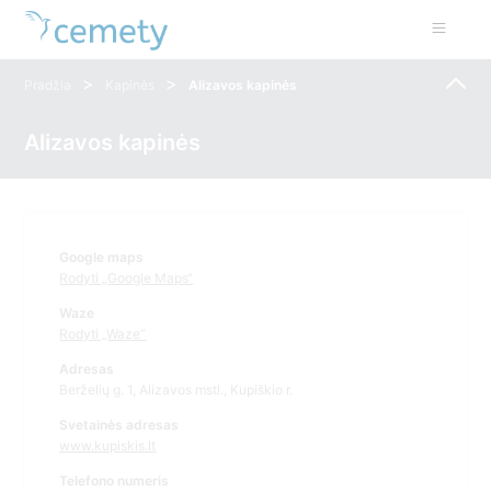
>
>
Pradžia
Kapinės
Alizavos kapinės
Alizavos kapinės
Google maps
Rodyti „Google Maps“
Waze
Rodyti „Waze“
Adresas
Berželių g. 1, Alizavos mstl., Kupiškio r.
Svetainės adresas
www.kupiskis.lt
Telefono numeris