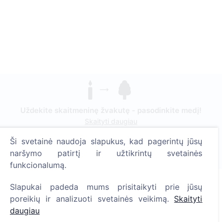
Uždekite skaitmeninę žvakutę - pasodinkite medį!
Skaityti daugiau
Ši svetainė naudoja slapukus, kad pagerintų jūsų
Pasodinta medžių
naršymo patirtį ir užtikrintų svetainės
1393
funkcionalumą.
Slapukai padeda mums prisitaikyti prie jūsų
poreikių ir analizuoti svetainės veikimą.
Skaityti
Informacija
daugiau
Apie CEMETY