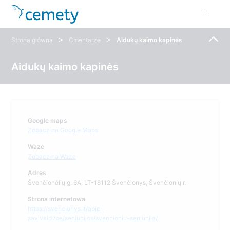
>
>
Strona główna
Cmentarze
Aidukų kaimo kapinės
Aidukų kaimo kapinės
Google maps
Zobacz na Google Maps
Waze
Zobacz na Waze
Adres
Švenčionėlių g. 6A, LT-18112 Švenčionys, Švenčionių r.
Strona internetowa
https://svencionys.lt/apie-
savivaldybe/seniunijos/svencioniu-seniunija/