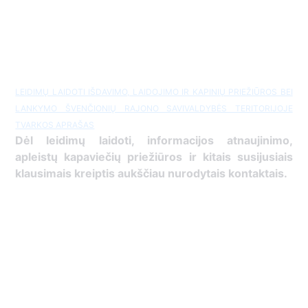
LEIDIMŲ LAIDOTI IŠDAVIMO, LAIDOJIMO IR KAPINIŲ PRIEŽIŪROS BEI
LANKYMO ŠVENČIONIŲ RAJONO SAVIVALDYBĖS TERITORIJOJE
TVARKOS APRAŠAS
Dėl leidimų laidoti, ​informacijos atnaujinimo,
apleistų kapaviečių priežiūros ir kitais susijusiais
klausimais kreiptis ​aukščiau nurodytais kontaktais.