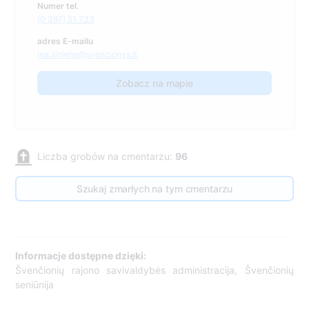
Numer tel.
(0 387) 51 733
adres E-mailu
ina.siniene@svencionys.lt
Zobacz na mapie
Liczba grobów na cmentarzu:
96
Szukaj zmarłych na tym cmentarzu
Informacje dostępne dzięki:
Švenčionių rajono savivaldybės administracija, Švenčionių
seniūnija