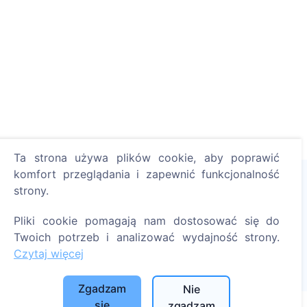
Ta strona używa plików cookie, aby poprawić
komfort przeglądania i zapewnić funkcjonalność
strony.
Zapal cyfrową świecę - posadź drzewo!
Pliki cookie pomagają nam dostosować się do
Czytaj więcej
Twoich potrzeb i analizować wydajność strony.
Posadzone drzewa
Czytaj więcej
1390
Zgadzam
Nie
się
zgadzam