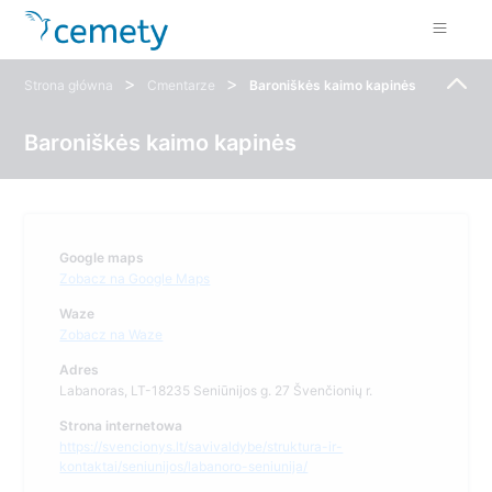
>
>
Strona główna
Cmentarze
Baroniškės kaimo kapinės
Baroniškės kaimo kapinės
Google maps
Zobacz na Google Maps
Waze
Zobacz na Waze
Adres
Labanoras, LT-18235 Seniūnijos g. 27 Švenčionių r.
Strona internetowa
https://svencionys.lt/savivaldybe/struktura-ir-
kontaktai/seniunijos/labanoro-seniunija/