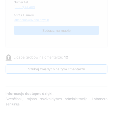
Numer tel.
(0 387) 41 409
adres E-mailu
labanoras@svencionys.lt
Zobacz na mapie
Liczba grobów na cmentarzu:
12
Szukaj zmarłych na tym cmentarzu
Informacje dostępne dzięki:
Švenčionių rajono savivaldybės administracija, Labanoro
seniūnija