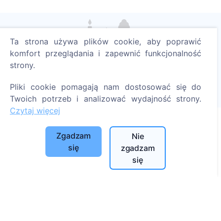
Ta strona używa plików cookie, aby poprawić
Zapal cyfrową świecę - posadź drzewo!
komfort przeglądania i zapewnić funkcjonalność
Czytaj więcej
strony.
Posadzone drzewa
Pliki cookie pomagają nam dostosować się do
1390
Twoich potrzeb i analizować wydajność strony.
Czytaj więcej
Zgadzam
Nie
Informacje
się
zgadzam
się
O CEMETY
Najczęściej zadawane pytania
Blog
Lista gmin i użytkowników