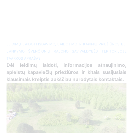
LEIDIMŲ LAIDOTI IŠDAVIMO, LAIDOJIMO IR KAPINIŲ PRIEŽIŪROS BEI
LANKYMO ŠVENČIONIŲ RAJONO SAVIVALDYBĖS TERITORIJOJE
TVARKOS APRAŠAS
Dėl leidimų laidoti, ​informacijos atnaujinimo,
apleistų kapaviečių priežiūros ir kitais susijusiais
klausimais kreiptis ​aukščiau nurodytais kontaktais.