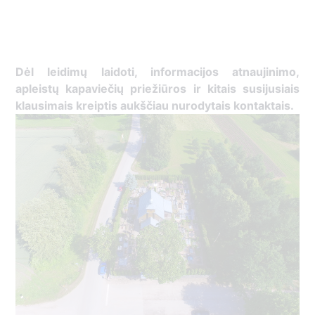
Dėl leidimų laidoti, ​informacijos atnaujinimo,
apleistų kapaviečių priežiūros ir kitais susijusiais
klausimais kreiptis ​aukščiau nurodytais kontaktais.