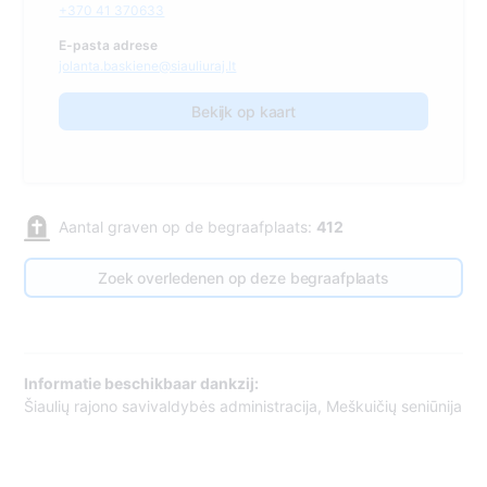
+370 41 370633
E-pasta adrese
jolanta.baskiene@siauliuraj.lt
Bekijk op kaart
Aantal graven op de begraafplaats:
412
Zoek overledenen op deze begraafplaats
Informatie beschikbaar dankzij:
Šiaulių rajono savivaldybės administracija, Meškuičių seniūnija