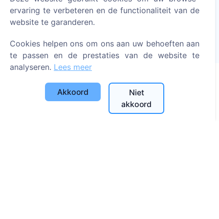
Steek een digitale kaars aan - plant een boom!
ervaring te verbeteren en de functionaliteit van de
Meer lezen
website te garanderen.
Geplante bomen
Cookies helpen ons om ons aan uw behoeften aan
1393
te passen en de prestaties van de website te
analyseren.
Lees meer
Akkoord
Niet
Informatie
akkoord
Over CEMETY
Veelgestelde vragen
Blog
Lijst van gemeenten en gebruikers
Privacybeleid
Betalingsbeleid
Cookie-instellingen