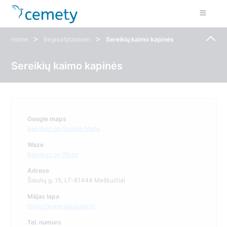
>
>
Home
Begraafplaatsen
Sereikių kaimo kapinės
Sereikių kaimo kapinės
Google maps
Bekijken op Google Maps
Waze
Bekijken op Waze
Adrese
Šiaulių g. 15, LT-81444 Meškuičiai
Mājas lapa
https://www.siauliuraj.lt/
Tel. numurs