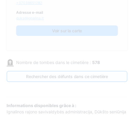
+37038651282
Adresse e-mail
duks@ignalina.lt
Voir sur la carte
Nombre de tombes dans le cimetière :
578
Rechercher des défunts dans ce cimetière
Informations disponibles grâce à :
Ignalinos rajono savivaldybės administracija, Dūkšto seniūnija