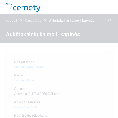
>
>
Accueil
Cimetières
Aukštakalnių kaimo II kapinės
Aukštakalnių kaimo II kapinės
Google maps
Voir sur Google Maps
Waze
Voir sur Waze
Adresse
Aušros g. 3, LT-30260 Dūkštas
Adresse internet
www.ignalina.lt
Numéro de téléphone