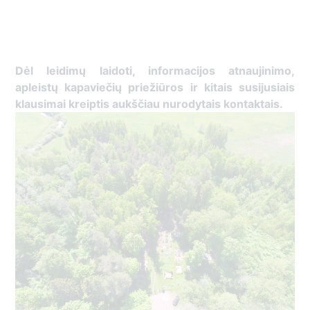
Dėl leidimų laidoti, informacijos atnaujinimo,
apleistų kapaviečių priežiūros ir kitais susijusiais
klausimai kreiptis aukščiau nurodytais kontaktais.