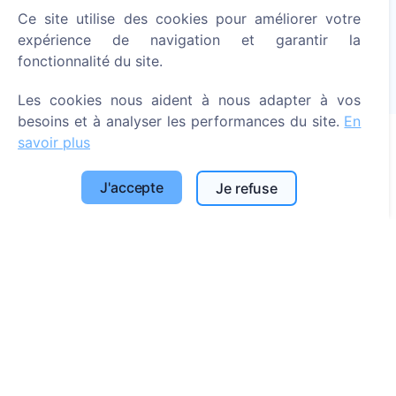
Allumer une bougie numérique - planter un arbre !
Ce site utilise des cookies pour améliorer votre
En savoir plus
expérience de navigation et garantir la
fonctionnalité du site.
Arbres plantés
1390
Les cookies nous aident à nous adapter à vos
besoins et à analyser les performances du site.
En
savoir plus
Informations
J'accepte
Je refuse
À propos de CEMETY
Foire aux questions
Blog
Liste des communes et des utilisateurs
Politique de confidentialité
Politique de paiement
Paramètres des cookies