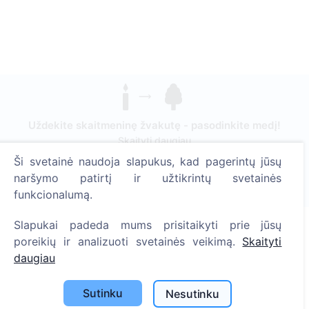
Uždekite skaitmeninę žvakutę - pasodinkite medį!
Skaityti daugiau
Ši svetainė naudoja slapukus, kad pagerintų jūsų
Pasodinta medžių
naršymo patirtį ir užtikrintų svetainės
1389
funkcionalumą.
Slapukai padeda mums prisitaikyti prie jūsų
poreikių ir analizuoti svetainės veikimą.
Skaityti
Informacija
daugiau
Apie CEMETY
Sutinku
Nesutinku
D.U.K.