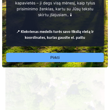
kapavietės – ji degs visą mėnesį, kaip tylus
prisiminimo ženklas, kartu su Jūsų tekstu
skirtu įšėjusiam.. 🕯️
📍
Kiekvienas
medelis turės savo tikslią vietą ir
Dėl leidimų laidoti, ​informacijos atnaujinimo,
koordinates, kurias gausite el. paštu
apleistų kapaviečių priežiūros ir kitais susijusiais
klausimais kreiptis ​aukščiau nurodytais kontaktais.
Pirkti