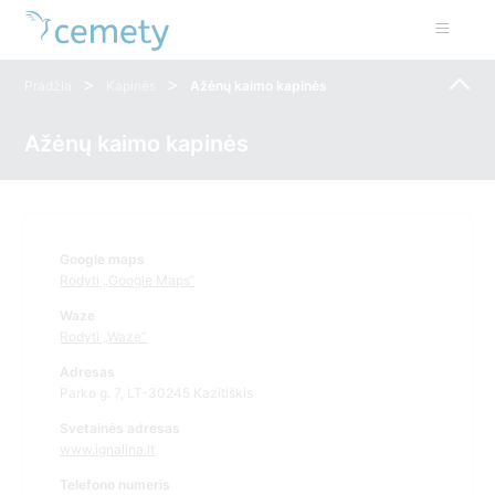
>
>
Pradžia
Kapinės
Ažėnų kaimo kapinės
Ažėnų kaimo kapinės
Google maps
Rodyti „Google Maps“
Waze
Rodyti „Waze“
Adresas
Parko g. 7, LT-30245 Kazitiškis
Svetainės adresas
www.ignalina.lt
Telefono numeris