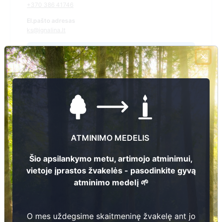
+370 386 41746
El.pašto adresas
ks@ignalina.lt
Žiūrėti kapinių žemėlapyje
Šiose kapinėse suskaitmeninta kapų:
199
Ieškoti šiose kapinėse palaidotų asmenų
ATMINIMO MEDELIS
Šio apsilankymo metu, artimojo atminimui,
vietoje įprastos žvakelės - pasodinkite gyvą
Informacija prieinama per:
atminimo medelį 🌱
Ignalinos rajono savivaldybės administracija, Kazitiškio
seniūnija
O mes uždegsime skaitmeninę žvakelę ant jo