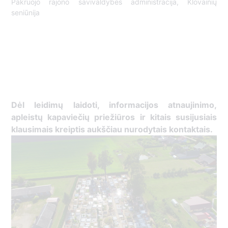
Pakruojo rajono savivaldybės administracija, Klovainių
seniūnija
Dėl leidimų laidoti, ​informacijos atnaujinimo,
apleistų kapaviečių priežiūros ir kitais susijusiais
klausimais kreiptis ​aukščiau nurodytais kontaktais.