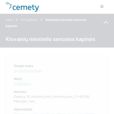
>
>
Hjem
Kirkegårder
Klovainių miestelio senosios
kapinės
Klovainių miestelio senosios kapinės
Google maps
Vis på Google Maps
Waze
Vis på Waze
Adresse
Žalioji g. 19, Klovainių mstl., Klovainių sen., LT-83206
Pakruojo r. sav.
Hjemmeside