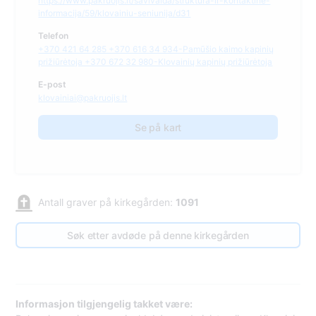
https://www.pakruojis.lt/savivalda/struktura-ir-kontaktine-
informacija/59/klovainiu-seniunija/d31
Telefon
+370 421 64 285 +370 616 34 934-Pamūšio kaimo kapinių
prižiūrėtoja +370 672 32 980-Klovainių kapinių prižiūrėtoja
E-post
klovainiai@pakruojis.lt
Se på kart
Antall graver på kirkegården:
1091
Søk etter avdøde på denne kirkegården
Informasjon tilgjengelig takket være: