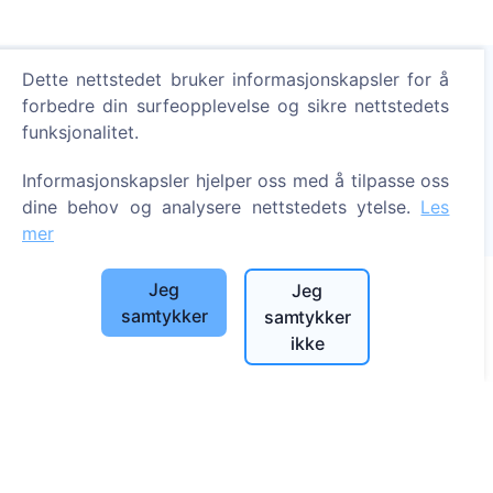
Dette nettstedet bruker informasjonskapsler for å
forbedre din surfeopplevelse og sikre nettstedets
Tenn et digitalt lys - plant et tre!
funksjonalitet.
Les mer
Informasjonskapsler hjelper oss med å tilpasse oss
Trær plantet
dine behov og analysere nettstedets ytelse.
Les
1390
mer
Jeg
Jeg
samtykker
samtykker
Informasjon
ikke
Om CEMETY
Ofte stilte spørsmål
Blogg
Liste over kommuner og brukere