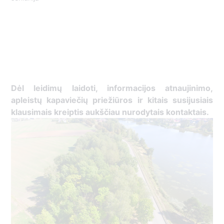
Dėl leidimų laidoti, ​informacijos atnaujinimo,
apleistų kapaviečių priežiūros ir kitais susijusiais
klausimais kreiptis ​aukščiau nurodytais kontaktais.