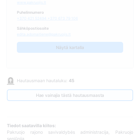
www.pakruojis.lt
Puhelinnumero
+370 421 52494 +370 673 79 106
Sähköpostiosoite
edita.adomaitiene@pakruojis.lt
Näytä kartalla
Hautausmaan hautaluku:
45
Hae vainajia tästä hautausmaasta
Tiedot saatavilla kiitos:
Pakruojo rajono savivaldybės administracija, Pakruojo
seniūnija