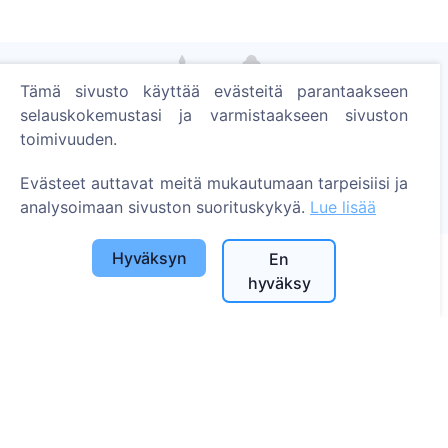
Tämä sivusto käyttää evästeitä parantaakseen
selauskokemustasi ja varmistaakseen sivuston
Sytytä digitaalinen kynttilä - istuta puu!
toimivuuden.
Lue lisää
Istutetut puut
Evästeet auttavat meitä mukautumaan tarpeisiisi ja
analysoimaan sivuston suorituskykyä.
Lue lisää
1394
Hyväksyn
En
hyväksy
Tietoa
Tietoa CEMETY:stä
Usein kysytyt kysymykset
Blogi
Kuntaluettelo ja käyttäjät