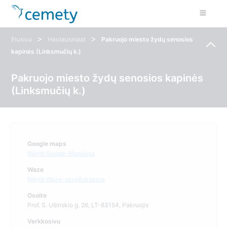
>
>
Etusivu
Hautausmaat
Pakruojo miesto žydų senosios
kapinės (Linksmučių k.)
Pakruojo miesto žydų senosios kapinės
(Linksmučių k.)
Google maps
Näytä Google Mapsissa
Waze
Näytä Waze-sovelluksessa
Osoite
Prof. S. Ušinskio g. 26, LT-83154, Pakruojis
Verkkosivu