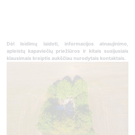
Dėl leidimų laidoti, ​informacijos atnaujinimo,
apleistų kapaviečių priežiūros ir kitais susijusiais
klausimais kreiptis ​aukščiau nurodytais kontaktais.