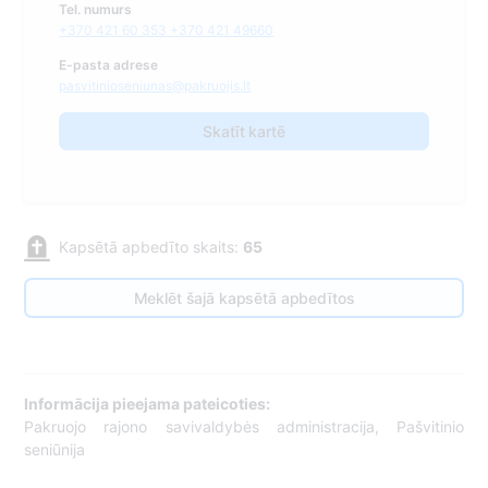
Tel. numurs
+370 421 60 353 +370 421 49660
E-pasta adrese
pasvitinioseniunas@pakruojis.lt
Skatīt kartē
Kapsētā apbedīto skaits:
65
Meklēt šajā kapsētā apbedītos
Informācija pieejama pateicoties:
Pakruojo rajono savivaldybės administracija, Pašvitinio
seniūnija