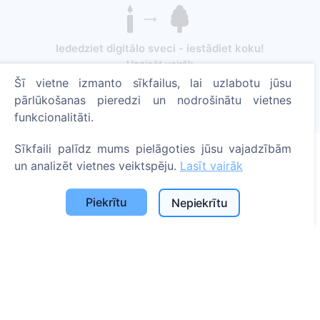
Iededziet digitālo sveci - iestādiet koku!
Uzzināt vairāk
Šī vietne izmanto sīkfailus, lai uzlabotu jūsu
Iestādītie koki
pārlūkošanas pieredzi un nodrošinātu vietnes
1393
funkcionalitāti.
Sīkfaili palīdz mums pielāgoties jūsu vajadzībām
un analizēt vietnes veiktspēju.
Lasīt vairāk
Informācija
Piekrītu
Nepiekrītu
Par CEMETY
B.U.J.
Notikumi
Pašvaldību un lietotāju saraksts
Privātuma politika