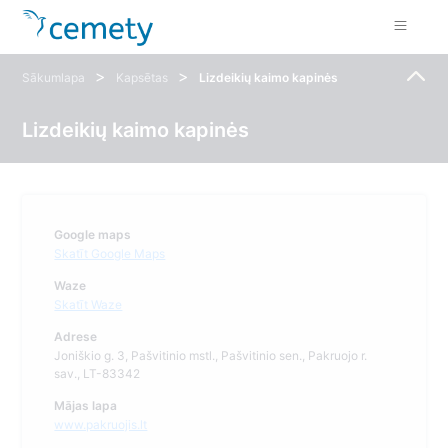
>
>
Sākumlapa
Kapsētas
Lizdeikių kaimo kapinės
Lizdeikių kaimo kapinės
Google maps
Skatīt Google Maps
Waze
Skatīt Waze
Adrese
Joniškio g. 3, Pašvitinio mstl., Pašvitinio sen., Pakruojo r.
sav., LT-83342
Mājas lapa
www.pakruojis.lt