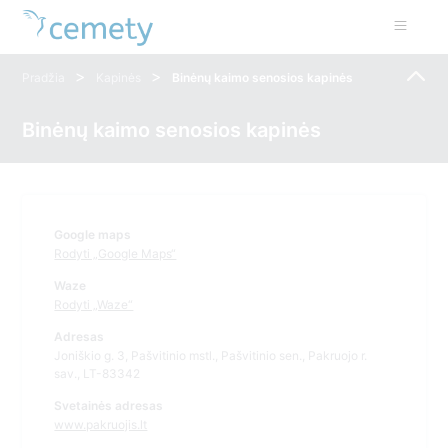
>
>
Pradžia
Kapinės
Binėnų kaimo senosios kapinės
Binėnų kaimo senosios kapinės
Google maps
Rodyti „Google Maps“
Waze
Rodyti „Waze“
Adresas
Joniškio g. 3, Pašvitinio mstl., Pašvitinio sen., Pakruojo r.
sav., LT-83342
Svetainės adresas
www.pakruojis.lt