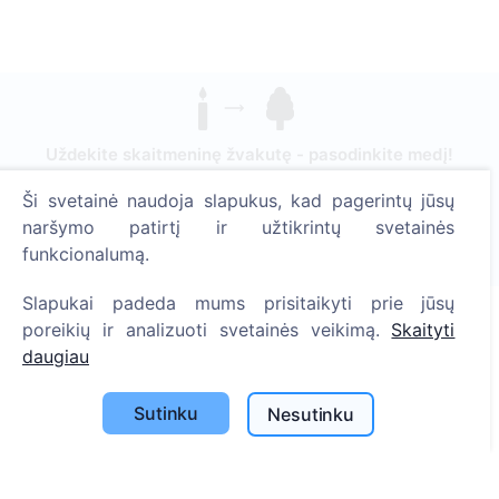
Uždekite skaitmeninę žvakutę - pasodinkite medį!
Skaityti daugiau
Ši svetainė naudoja slapukus, kad pagerintų jūsų
Pasodinta medžių
naršymo patirtį ir užtikrintų svetainės
funkcionalumą.
1390
Slapukai padeda mums prisitaikyti prie jūsų
poreikių ir analizuoti svetainės veikimą.
Skaityti
daugiau
Informacija
Apie CEMETY
Sutinku
Nesutinku
D.U.K.
Straipsniai