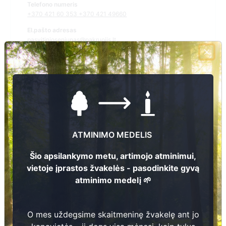
Telefono numeris
+370 421 60 353 +370 421 49660
El.pašto adresas
pasvitinioseniunas@pakruojis.lt
Žiūrėti kapinių žemėlapyje
Šiose kapinėse suskaitmeninta kapų:
1
ATMINIMO MEDELIS
Ieškoti šiose kapinėse palaidotų asmenų
Šio apsilankymo metu, artimojo atminimui,
vietoje įprastos žvakelės - pasodinkite gyvą
atminimo medelį 🌱
Informacija prieinama per:
Pakruojo rajono savivaldybės administracija, Pašvitinio
seniūnija
O mes uždegsime skaitmeninę žvakelę ant jo