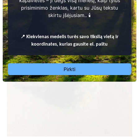
kapavietės – ji degs visą mėnesį, kaip tylus
prisiminimo ženklas, kartu su Jūsų tekstu
skirtu įšėjusiam.. 🕯️
📍
Kiekvienas
medelis turės savo tikslią vietą ir
koordinates, kurias gausite el. paštu
Pirkti