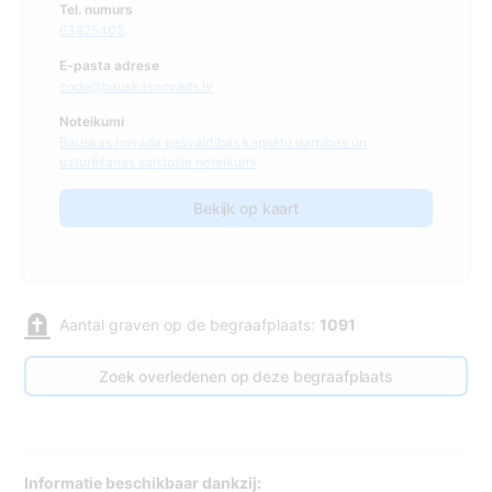
Tel. numurs
63925402
E-pasta adrese
code@bauskasnovads.lv
Noteikumi
Bauskas novada pašvaldības kapsētu darbības un
uzturēšanas saistošie noteikumi
Bekijk op kaart
Aantal graven op de begraafplaats:
1091
Zoek overledenen op deze begraafplaats
Informatie beschikbaar dankzij: