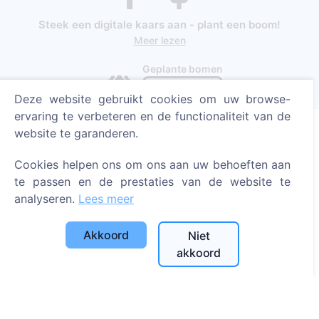
Steek een digitale kaars aan - plant een boom!
Meer lezen
Geplante bomen
1390
Deze website gebruikt cookies om uw browse-
ervaring te verbeteren en de functionaliteit van de
website te garanderen.
Informatie
Cookies helpen ons om ons aan uw behoeften aan
te passen en de prestaties van de website te
Over CEMETY
analyseren.
Lees meer
Veelgestelde vragen
Blog
Akkoord
Niet
akkoord
Lijst van gemeenten en gebruikers
Privacybeleid
Betalingsbeleid