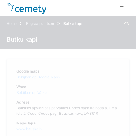
>
>
Home
Begraafplaatsen
Butku kapi
Butku kapi
Google maps
Bekijken op Google Maps
Waze
Bekijken op Waze
Adrese
Bauskas apvienības pārvaldes Codes pagasta nodaļa, Lielā
iela 2, Code, Codes pag., Bauskas nov., LV-3910
Mājas lapa
www.bauska.lv