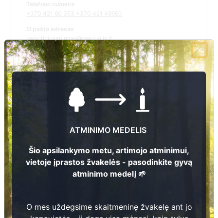
Telefono numeris
+370 421 60 353 +370 421 49660
El.pašto adresas
pasvitinioseniunas@pakruojis.lt
Žiūrėti kapinių žemėlapyje
Šiose kapinėse suskaitmeninta kapų:
0
ATMINIMO MEDELIS
Ieškoti šiose kapinėse palaidotų asmenų
Šio apsilankymo metu, artimojo atminimui,
vietoje įprastos žvakelės - pasodinkite gyvą
atminimo medelį 🌱
Informacija prieinama per:
Pakruojo rajono savivaldybės administracija, Pašvitinio
seniūnija
O mes uždegsime skaitmeninę žvakelę ant jo