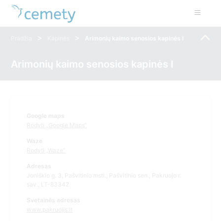
>
>
Pradžia
Kapinės
Arimonių kaimo senosios kapinės I
Arimonių kaimo senosios kapinės I
Google maps
Rodyti „Google Maps“
Waze
Rodyti „Waze“
Adresas
Joniškio g. 3, Pašvitinio mstl., Pašvitinio sen., Pakruojo r.
sav., LT-83342
Svetainės adresas
www.pakruojis.lt