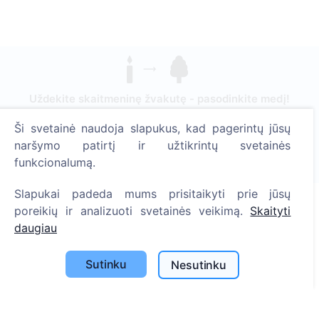
Uždekite skaitmeninę žvakutę - pasodinkite medį!
Skaityti daugiau
Ši svetainė naudoja slapukus, kad pagerintų jūsų
Pasodinta medžių
naršymo patirtį ir užtikrintų svetainės
funkcionalumą.
1389
Slapukai padeda mums prisitaikyti prie jūsų
poreikių ir analizuoti svetainės veikimą.
Skaityti
daugiau
Informacija
Apie CEMETY
Sutinku
Nesutinku
D.U.K.
Straipsniai