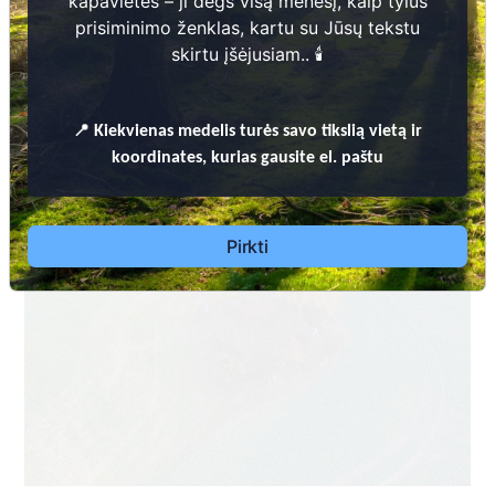
kapavietės – ji degs visą mėnesį, kaip tylus
prisiminimo ženklas, kartu su Jūsų tekstu
skirtu įšėjusiam.. 🕯️
📍
Kiekvienas
medelis turės savo tikslią vietą ir
koordinates, kurias gausite el. paštu
Pirkti