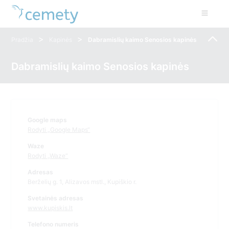
>
>
Pradžia
Kapinės
Dabramislių kaimo Senosios kapinės
Dabramislių kaimo Senosios kapinės
Google maps
Rodyti „Google Maps“
Waze
Rodyti „Waze“
Adresas
Berželių g. 1, Alizavos mstl., Kupiškio r.
Svetainės adresas
www.kupiskis.lt
Telefono numeris