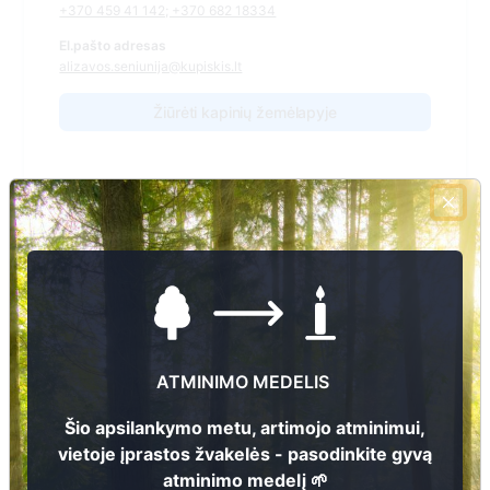
+370 459 41 142; +370 682 18334
El.pašto adresas
alizavos.seniunija@kupiskis.lt
Žiūrėti kapinių žemėlapyje
Šiose kapinėse suskaitmeninta kapų:
1
Ieškoti šiose kapinėse palaidotų asmenų
ATMINIMO MEDELIS
Informacija prieinama per:
Kupiškio rajono savivaldybės administracija Alizavos seniūnija
Šio apsilankymo metu, artimojo atminimui,
vietoje įprastos žvakelės - pasodinkite gyvą
atminimo medelį 🌱