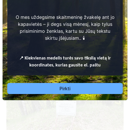
O mes uždegsime skaitmeninę žvakelę ant jo
kapavietės – ji degs visą mėnesį, kaip tylus
prisiminimo ženklas, kartu su Jūsų tekstu
skirtu įšėjusiam.. 🕯️
KUPIŠKIO RAJONO SAVIVALDYBĖS KAPINIŲ TVARKYMO TAISYKLĖS
📍
Dėl leidimų laidoti, ​informacijos atnaujinimo,
Kiekvienas
medelis turės savo tikslią vietą ir
apleistų kapaviečių priežiūros ir kitais susijusiais
koordinates, kurias gausite el. paštu
klausimais kreiptis ​aukščiau nurodytais kontaktais.
Pirkti