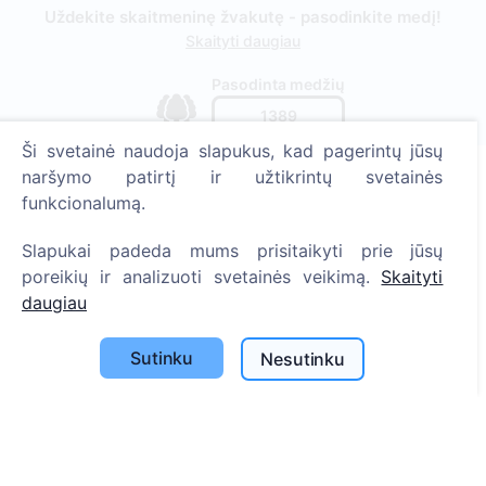
Uždekite skaitmeninę žvakutę - pasodinkite medį!
Skaityti daugiau
Pasodinta medžių
1389
Ši svetainė naudoja slapukus, kad pagerintų jūsų
naršymo patirtį ir užtikrintų svetainės
funkcionalumą.
Informacija
Slapukai padeda mums prisitaikyti prie jūsų
Apie CEMETY
poreikių ir analizuoti svetainės veikimą.
Skaityti
D.U.K.
daugiau
Straipsniai
Sutinku
Nesutinku
Savivaldybių sąrašas
Privatumo politika
Mokėjimų politika
ES projektai