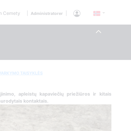
 Cemety
|
|
Administratorer
TVARKYMO TAISYKLĖS
ujinimo, apleistų kapaviečių priežiūros ir kitais
 nurodytais kontaktais.