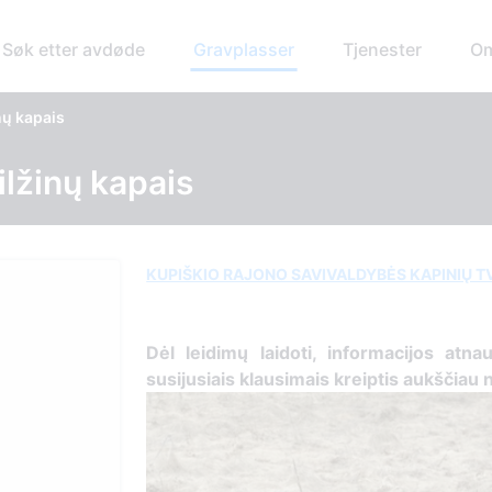
Søk etter avdøde
Gravplasser
Tjenester
Om
nų kapais
ilžinų kapais
KUPIŠKIO RAJONO SAVIVALDYBĖS KAPINIŲ 
Dėl leidimų laidoti, ​informacijos atna
susijusiais klausimais kreiptis ​aukščiau