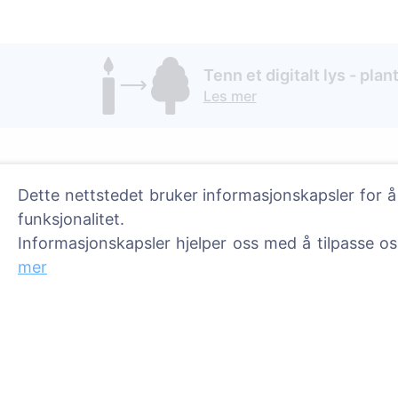
Tenn et digitalt lys - plant
Les mer
Informasjon
Søk
Dette nettstedet bruker informasjonskapsler for å
funksjonalitet.
Om CEMETY
Søk etter avdøde
Informasjonskapsler hjelper oss med å tilpasse o
Ofte stilte spørsmål
Søk etter gravpla
mer
Blogg
Liste over kommuner og
brukere
Personvernerklæring
Betalingspolicy