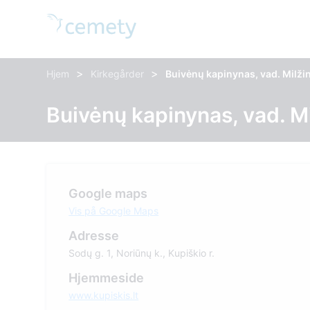
>
>
Hjem
Kirkegårder
Buivėnų kapinynas, vad. Milži
Buivėnų kapinynas, vad. M
Google maps
Vis på Google Maps
Adresse
Sodų g. 1, Noriūnų k., Kupiškio r.
Hjemmeside
www.kupiskis.lt