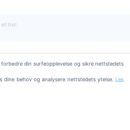
 et tre!
Tjenester
Kontakter
 forbedre din surfeopplevelse og sikre nettstedets
UAB "Kapinių valdym
sprendimai", 304241
ss dine behov og analysere nettstedets ytelse.
Les
sser
+370 612 08926 
8:00 - 16:45)
info@cemety.lt
Vi opererer over hele 