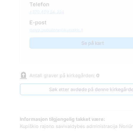
Telefon
+370 459 56 224
E-post
daiva.bubuliene@kupiskis.lt
Se på kart
Antall graver på kirkegården:
0
Søk etter avdøde på denne kirkegård
Informasjon tilgjengelig takket være:
Kupiškio rajono savivaldybės administracija Noriūn