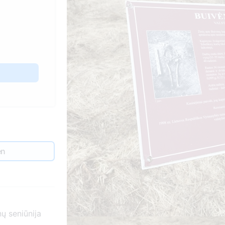
en
ų seniūnija