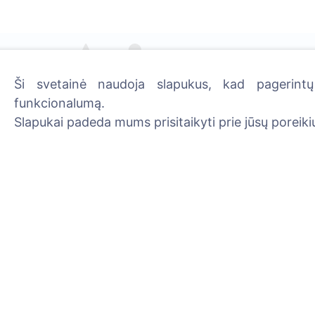
Uždekite skaitmeninę žva
Skaityti daugiau
Ši svetainė naudoja slapukus, kad pagerintų 
funkcionalumą.
Slapukai padeda mums prisitaikyti prie jūsų poreikių
Informacija
Paieška
Apie CEMETY
Velionių paieška
D.U.K.
Kapinių paieška
Straipsniai
Savivaldybių sąrašas
Privatumo politika
Mokėjimų politika
ES projektai