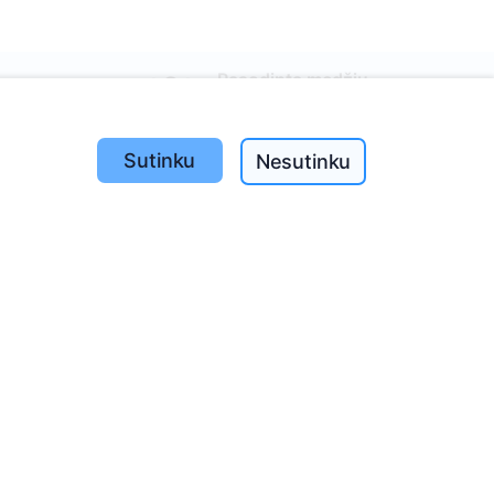
Pasodinta medžių
1390
Sutinku
Nesutinku
o
197
(I-V
e