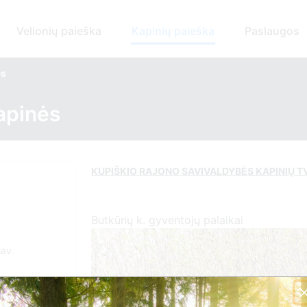
Velionių paieška
Kapinių paieška
Paslaugos
ės
apinės
KUPIŠKIO RAJONO SAVIVALDYBĖS KAPINIŲ 
Butkūnų k. gyventojų palaikai
sav.