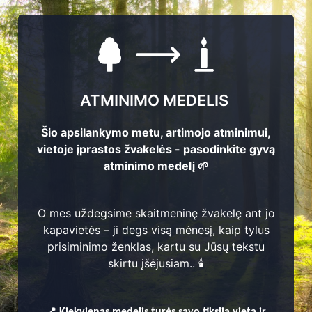
ATMINIMO MEDELIS
Šio apsilankymo metu, artimojo atminimui,
vietoje įprastos žvakelės - pasodinkite gyvą
atminimo medelį 🌱
enų
O mes uždegsime skaitmeninę žvakelę ant jo
kapavietės – ji degs visą mėnesį, kaip tylus
prisiminimo ženklas, kartu su Jūsų tekstu
skirtu įšėjusiam.. 🕯️
ų seniūnija
📍
Kiekvienas
medelis turės savo tikslią vietą ir