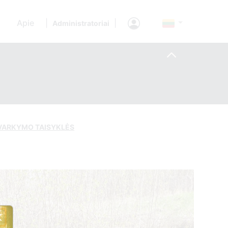
Apie
|
|
Administratoriai
TVARKYMO TAISYKLĖS