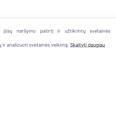
kutę - pasodinkite medį!
jūsų naršymo patirtį ir užtikrintų svetainės
 ir analizuoti svetainės veikimą.
Skaityti daugiau
Paslaugos
Kontaktai
UAB "Kapinių valdym
Atminimo medelis
sprendimai", 304241
QR atminimo ženkliukas
+370 612 08926 
Kapaviečių priežiūros
8:00 - 16:45)
paslaugos
info@cemety.lt
Cemety dovanų kuponas
Veiklą vykdome visoj
Išskirtinės urnos – ramybės
Lietuvoje!
simbolis išsiskyrimo
akimirkoms.