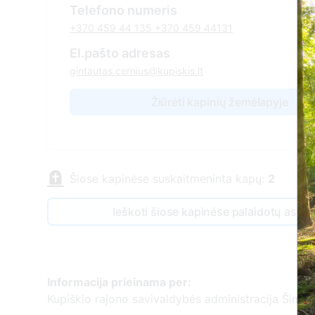
Telefono numeris
+370 459 44 135 +370 459 44131
El.pašto adresas
gintautas.cernius@kupiskis.lt
Žiūrėti kapinių žemėlapyje
Šiose kapinėse suskaitmeninta kapų:
2
Ieškoti šiose kapinėse palaidotų asm
Informacija prieinama per:
Kupiškio rajono savivaldybės administracija Šimoni