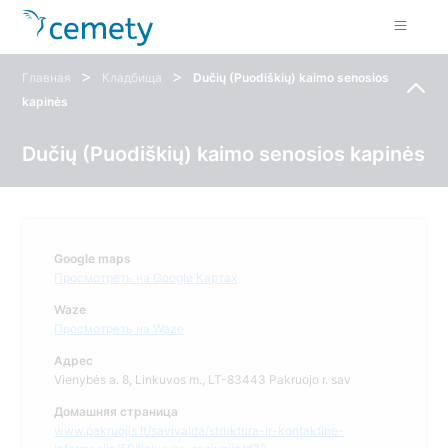
>
>
Главная
Кладбища
Dučių (Puodiškių) kaimo senosios
kapinės
Dučių (Puodiškių) kaimo senosios kapinės
Google maps
Просмотреть на Google Картах
Waze
Просмотреть на Waze
Адрес
Vienybės a. 8, Linkuvos m., LT-83443 Pakruojo r. sav
Домашняя страница
www.pakruojis.lt/savivalda/struktura-ir-kontaktine-