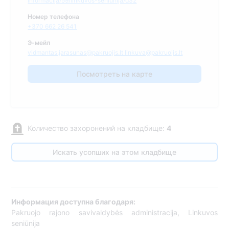
informacija/59/linkuvos-seniunija/d32
Номер телефона
+370 662 26 541
Э-мейл
vidmantas.jarasunas@pakruojis.lt linkuva@pakruojis.lt
Посмотреть на карте
Количество захоронений на кладбище:
4
Искать усопших на этом кладбище
Информация доступна благодаря:
Pakruojo rajono savivaldybės administracija, Linkuvos
seniūnija