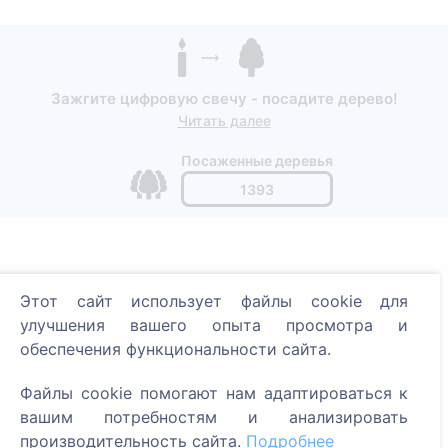
Зажгите цифровую свечу - посадите дерево!
Читать далее
Посаженные деревья
1393
Информация
Этот сайт использует файлы cookie для
О CEMETY
улучшения вашего опыта просмотра и
обеспечения функциональности сайта.
Часто задаваемые вопросы
Блог
Файлы cookie помогают нам адаптироваться к
вашим потребностям и анализировать
Список муниципалитетов и пользователей
производительность сайта.
Подробнее