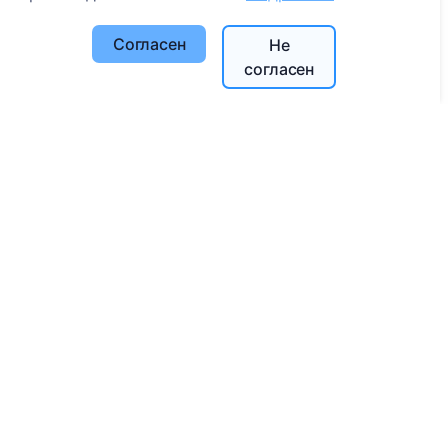
Политика конфиденциальности
Политика платежей
Согласен
Не
Настройки cookie
согласен
Поиск
Поиск усопших
Поиск кладбищ
Услуги
Контакты
UAB "Kapinių valdymo sprendimai", 304241197
+370 612 08926 (I-V 8:00 - 16:45)
info@cemety.lt
Мы работаем по всей стране!