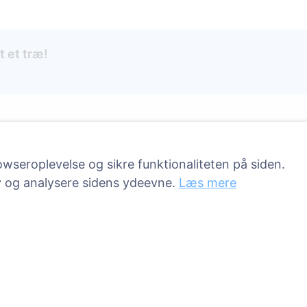
t et træ!
Tjenester
Kontakt
wseroplevelse og sikre funktionaliteten på siden.
UAB "Kapinių valdym
sprendimai", 304241
v og analysere sidens ydeevne.
Læs mere
rde
+370 612 08926 
8:00 - 16:45)
info@cemety.lt
Vi arbejder i hele Da