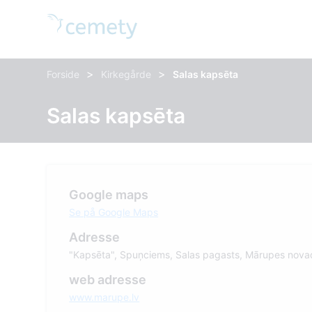
>
>
Forside
Kirkegårde
Salas kapsēta
Salas kapsēta
Google maps
Se på Google Maps
Adresse
"Kapsēta", Spuņciems, Salas pagasts, Mārupes nova
web adresse
www.marupe.lv