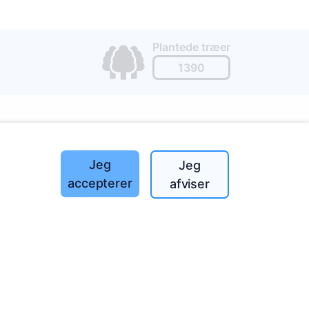
Plantede træer
1390
Jeg
Jeg
o
197
accepterer
afviser
(I-V
nmark!