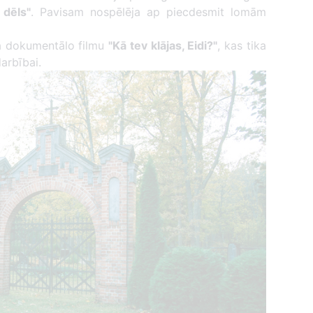
 dēls"
. Pavisam nospēlēja ap piecdesmit lomām
 dokumentālo filmu
"Kā tev klājas, Eidi?"
, kas tika
arbībai.