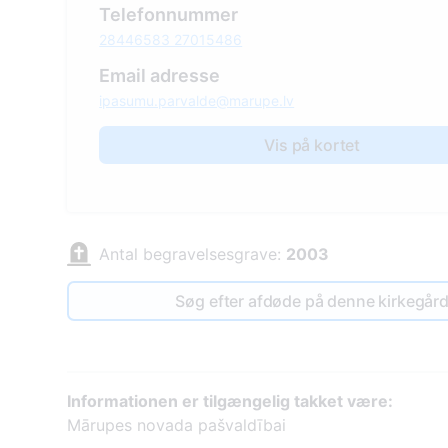
Telefonnummer
28446583 27015486
Email adresse
ipasumu.parvalde@marupe.lv
Vis på kortet
Antal begravelsesgrave:
2003
Søg efter afdøde på denne kirkegår
Informationen er tilgængelig takket være:
Mārupes novada pašvaldībai