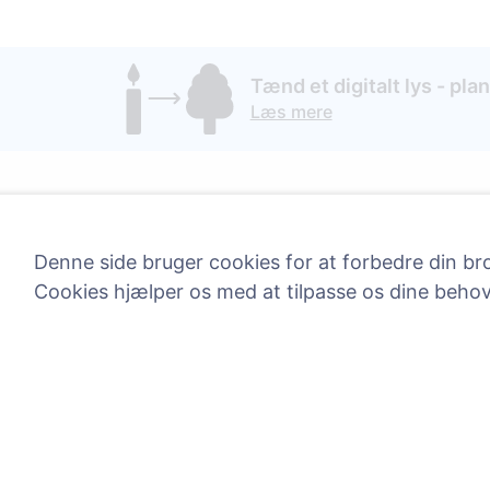
Tænd et digitalt lys - plan
Læs mere
Information
Søg
Denne side bruger cookies for at forbedre din bro
Om CEMETY
Søg efter afdøde
Cookies hjælper os med at tilpasse os dine beho
Ofte stillede spørgsmål
Søg efter kirkegå
Blog
Liste over kommuner og
brugere
Privatlivspolitik
Betalingspolitik