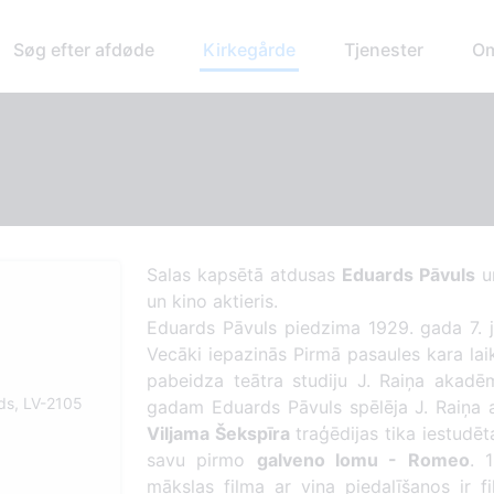
Søg efter afdøde
Kirkegårde
Tjenester
Om
Salas kapsētā atdusas
Eduards Pāvuls
un
un kino aktieris.
Eduards Pāvuls piedzima 1929. gada 7. j
Vecāki iepazinās Pirmā pasaules kara la
pabeidza teātra studiju J. Raiņa akadēm
ds, LV-2105
gadam Eduards Pāvuls spēlēja J. Raiņa 
Viljama Šekspīra
traģēdijas tika iestudē
savu pirmo
galveno lomu - Romeo
. 
mākslas filma ar viņa piedalīšanos ir f