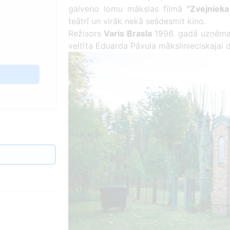
galveno lomu mākslas filmā
"Zvejnieka
teātrī un virāk nekā sešdesmit kino.
Režisors
Varis Brasla
1996. gadā uzņēma
veltīta Eduarda Pāvula mākslinieciskajai d
d