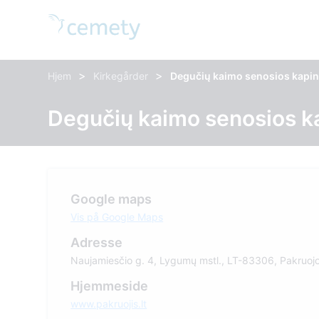
>
>
Hjem
Kirkegårder
Degučių kaimo senosios kapi
Degučių kaimo senosios k
Google maps
Vis på Google Maps
Adresse
Naujamiesčio g. 4, Lygumų mstl., LT-83306, Pakruojo 
Hjemmeside
www.pakruojis.lt