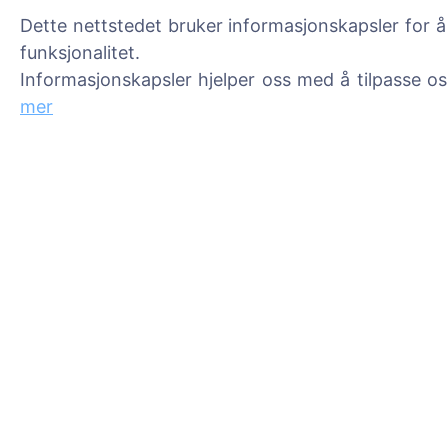
Tenn et digitalt lys - plant
Dette nettstedet bruker informasjonskapsler for å
Les mer
funksjonalitet.
Informasjonskapsler hjelper oss med å tilpasse o
mer
Informasjon
Søk
Om CEMETY
Søk etter avdøde
Ofte stilte spørsmål
Søk etter gravpla
Blogg
Liste over kommuner og
brukere
Personvernerklæring
Betalingspolicy
Innstillinger for
informasjonskapsler