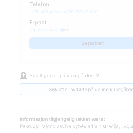
Telefon
+370 421 43641 +370 618 20 059
E-post
lygumai@pakruojis.lt
Se på kart
Antall graver på kirkegården:
2
Søk etter avdøde på denne kirkegård
Informasjon tilgjengelig takket være:
Pakruojo rajono savivaldybės administracija, Lygu