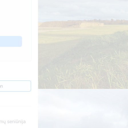
en
mų seniūnija