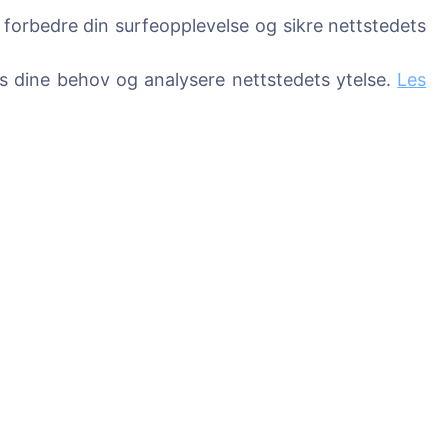
 et tre!
 forbedre din surfeopplevelse og sikre nettstedets
ss dine behov og analysere nettstedets ytelse.
Les
Tjenester
Kontakter
UAB "Kapinių valdym
sprendimai", 304241
sser
+370 612 08926 
8:00 - 16:45)
info@cemety.lt
Vi opererer over hele 