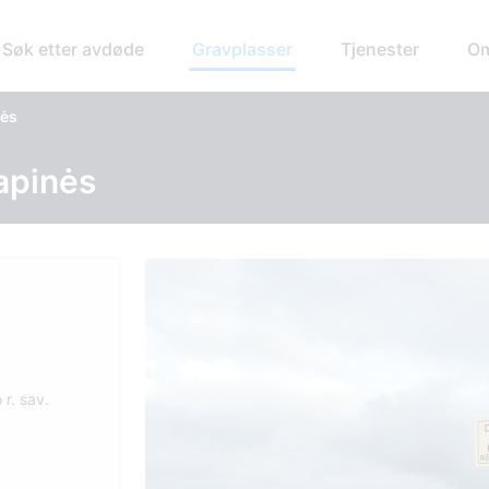
Søk etter avdøde
Gravplasser
Tjenester
Om
nės
apinės
r. sav.