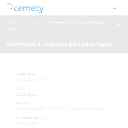
>
>
Pradžia
Kapinės
Adomynės k. Lietuvos partizanų
kapas
Adomynės k. Lietuvos partizanų kapas
Google maps
Rodyti „Google Maps“
Waze
Rodyti „Waze“
Adresas
Skapiškio g. 18, LT- 40345 Šimonių mstl, Kupiškio r. sav.
Svetainės adresas
www.kupiskis.lt