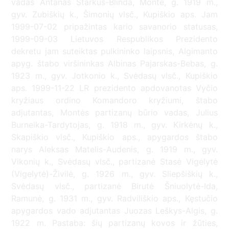
vadas Antanas Starkus-Blinda, Montė, g. 1919 m.,
gyv. Zubiškių k., Šimonių vlsč., Kupiškio aps. Jam
1999-07-02 pripažintas kario savanorio statusas,
1999-09-03 Lietuvos Respublikos Prezidento
dekretu jam suteiktas pulkininko laipsnis, Algimanto
apyg. štabo viršininkas Albinas Pajarskas-Bebas, g.
1923 m., gyv. Jotkonio k., Svėdasų vlsč., Kupiškio
aps. 1999-11-22 LR prezidento apdovanotas Vyčio
kryžiaus ordino Komandoro kryžiumi, štabo
adjutantas, Montės partizanų būrio vadas, Julius
Burneika-Tardytojas, g. 1918 m., gyv. Kirkėnų k.,
Skapiškio vlsč., Kupiškio aps., apygardos štabo
narys Aleksas Matelis-Audenis, g. 1919 m., gyv.
Vikonių k., Svėdasų vlsč., partizanė Stasė Vigėlytė
(Vigelytė)-Živilė, g. 1926 m., gyv. Sliepšiškių k.,
Svėdasų vlsč., partizanė Birutė Šniuolytė-Ida,
Ramunė, g. 1931 m., gyv. Radviliškio aps., Kęstučio
apygardos vado adjutantas Juozas Leškys-Algis, g.
1922 m. Pastaba: šių partizanų kovos ir žūties,