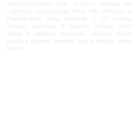
slėptuvės-bunkerio vieta - Ertėjų k., Svėdasų sen.
(registrinis unikalus kodas 25104, I 66). Partizano A.
Pajarsko-Bebo tėvas Pajarskas ir kiti artimieji
žuvusius partizanus iš bunkerio ištraukė, iškart
išvežė ir palaidojo Adomynės kapinėse. Stribai
pavėlavę pagrobti palaikus, ilgai jų ieškojo, tačiau
nerado.