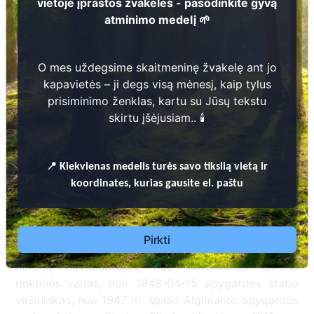
vietoje įprastos žvakelės - pasodinkite gyvą
atminimo medelį 🌱
O mes uždegsime skaitmeninę žvakelę ant jo
kapavietės – ji degs visą mėnesį, kaip tylus
prisiminimo ženklas, kartu su Jūsų tekstu
KUPIŠKIO RAJONO SAVIVALDYBĖS KAPINIŲ TVARKYMO TAISYKLĖS
skirtu įšėjusiam.. 🕯️
Palaidoti Algimanto partizanų apygardos pareigūnai,
📍
Kiekvienas
medelis turės savo tikslią vietą ir
partizanai, žuvę 1949-11-01 Algimanto apygardos
koordinates, kurias gausite el. paštu
štabo bunkeryje, Šimonių girioje, šalia Priepado
ežero, kautynėse ir susisprogdinę, apsupus priešams:
1941 m. birželio sukilimo Šimonių būrio vadas, nuo
Pirkti
1947-05-01 Algimanto apygardos vado A. Slučkos-
Šarūno pavaduotojas, nuo 1947-06-30 Šarūno
rinktinės vadas, nuo 1948-04-15 apygardos štabo
viršininkas, nuo 1947 m. spalio Algimanto apygardos