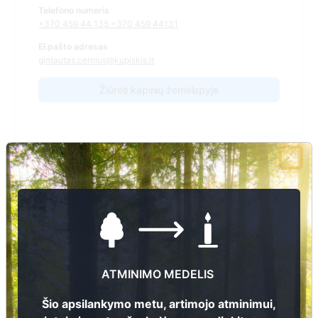
Telefono numeris
+370 459 44 135 +370 459 44131
El.pašto adresas
gintautas.cernius@kupiskis.lt
Žiūrėti kapinių žemėlapyje
Šiose kapinėse suskaitmeninta kapų:
8
Ieškoti šiose kapinėse palaidotų asmenų
Informacija prieinama per:
ATMINIMO MEDELIS
Kupiškio rajono savivaldybės administracija Šimonių seniūnija
Šio apsilankymo metu, artimojo atminimui,