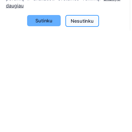
daugiau
Straipsniai
Savivaldybių sąrašas
Sutinku
Nesutinku
Privatumo politika
Mokėjimų politika
ES projektai
Slapukų nustatymai
Paieška
Velionių paieška
Kapinių paieška
Paslaugos
Atminimo medelis
QR atminimo ženkliukas