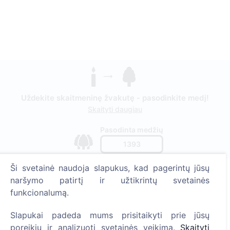
Uždekite skaitmeninę žvakutę - pasodinkite medį!
Skaityti daugiau
Pasodinta medžių
1393
Ši svetainė naudoja slapukus, kad pagerintų jūsų
naršymo patirtį ir užtikrintų svetainės
Informacija
funkcionalumą.
Apie CEMETY
Slapukai padeda mums prisitaikyti prie jūsų
poreikių ir analizuoti svetainės veikimą.
Skaityti
D.U.K.