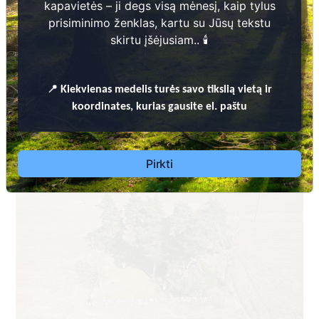
kapavietės – ji degs visą mėnesį, kaip tylus
prisiminimo ženklas, kartu su Jūsų tekstu
skirtu įšėjusiam.. 🕯️
📍
Kiekvienas
medelis turės savo tikslią vietą ir
Dėl leidimų laidoti, ​informacijos atnaujinimo,
koordinates, kurias gausite el. paštu
apleistų kapaviečių priežiūros ir kitais susijusiais
klausimais kreiptis ​aukščiau nurodytais kontaktais.
Pirkti