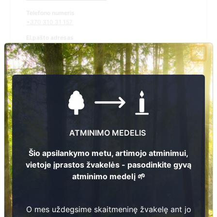
Telefono numeris
+370 310 31 157
El.pašto adresas
gene.ramaskiene@varena.lt
Žiūrėti kapinių žemėlapyje
Šiose kapinėse suskaitmeninta kapų:
25
ATMINIMO MEDELIS
Ieškoti šiose kapinėse palaidotų asmenų
Šio apsilankymo metu, artimojo atminimui,
vietoje įprastos žvakelės - pasodinkite gyvą
atminimo medelį 🌱
Informacija prieinama per:
Varėnos rajono savivaldybė, Vydenių seniūnija
O mes uždegsime skaitmeninę žvakelę ant jo