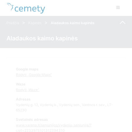
>
>
Pradžia
Kapinės
Aladaukos kaimo kapinės
Aladaukos kaimo kapinės
Google maps
Rodyti „Google Maps“
Waze
Rodyti „Waze“
Adresas
Vydenių g. 12, Vydenių k., Vydenių sen., Varėnos r. sav., LT-
65230
Svetainės adresas
www.varena.lt/seniunijos/vydeniu-seniunija/?
csrt=2233975101312394310