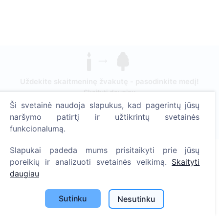
Uždekite skaitmeninę žvakutę - pasodinkite medį!
Skaityti daugiau
Ši svetainė naudoja slapukus, kad pagerintų jūsų
Pasodinta medžių
naršymo patirtį ir užtikrintų svetainės
1394
funkcionalumą.
Slapukai padeda mums prisitaikyti prie jūsų
poreikių ir analizuoti svetainės veikimą.
Skaityti
Informacija
daugiau
Apie CEMETY
Sutinku
Nesutinku
D.U.K.