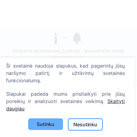
Uždekite skaitmeninę žvakutę - pasodinkite medį!
Skaityti daugiau
Ši svetainė naudoja slapukus, kad pagerintų jūsų
Pasodinta medžių
naršymo patirtį ir užtikrintų svetainės
1394
funkcionalumą.
Slapukai padeda mums prisitaikyti prie jūsų
poreikių ir analizuoti svetainės veikimą.
Skaityti
Informacija
daugiau
Apie CEMETY
Sutinku
Nesutinku
D.U.K.