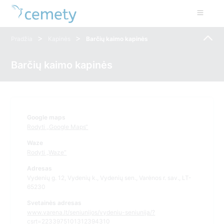
>
>
Pradžia
Kapinės
Barčių kaimo kapinės
Barčių kaimo kapinės
Google maps
Rodyti „Google Maps“
Waze
Rodyti „Waze“
Adresas
Vydenių g. 12, Vydenių k., Vydenių sen., Varėnos r. sav., LT-
65230
Svetainės adresas
www.varena.lt/seniunijos/vydeniu-seniunija/?
csrt=2233975101312394310