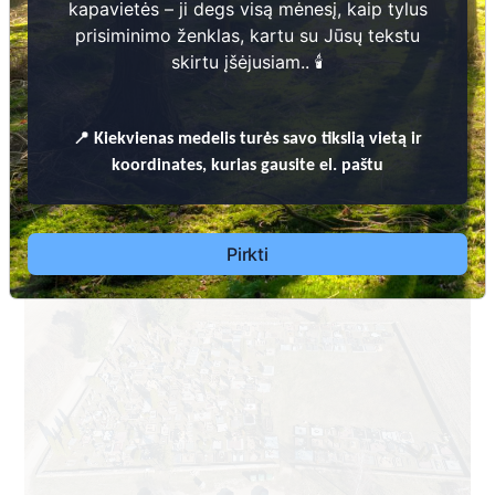
kapavietės – ji degs visą mėnesį, kaip tylus
prisiminimo ženklas, kartu su Jūsų tekstu
skirtu įšėjusiam.. 🕯️
📍
Kiekvienas
medelis turės savo tikslią vietą ir
Dėl leidimų laidoti, ​informacijos atnaujinimo,
koordinates, kurias gausite el. paštu
apleistų kapaviečių priežiūros ir kitais susijusiais
klausimais kreiptis ​aukščiau nurodytais kontaktais.
Pirkti