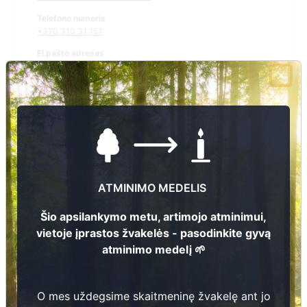
Telefono numeris
+370 310 31 157
El.pašto adresas
gene.ramaskiene@varena.lt
Žiūrėti kapinių žemėlapyje
Šiose kapinėse suskaitmeninta kapų:
957
ATMINIMO MEDELIS
Ieškoti šiose kapinėse palaidotų asmenų
Šio apsilankymo metu, artimojo atminimui,
vietoje įprastos žvakelės - pasodinkite gyvą
atminimo medelį 🌱
Informacija prieinama per:
Varėnos rajono savivaldybė, Vydenių seniūnija
O mes uždegsime skaitmeninę žvakelę ant jo