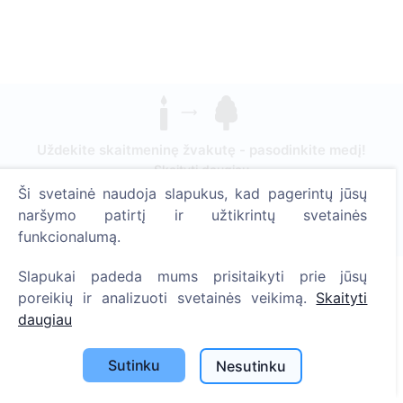
Uždekite skaitmeninę žvakutę - pasodinkite medį!
Skaityti daugiau
Ši svetainė naudoja slapukus, kad pagerintų jūsų
Pasodinta medžių
naršymo patirtį ir užtikrintų svetainės
1395
funkcionalumą.
Slapukai padeda mums prisitaikyti prie jūsų
poreikių ir analizuoti svetainės veikimą.
Skaityti
Informacija
daugiau
Apie CEMETY
Sutinku
Nesutinku
D.U.K.