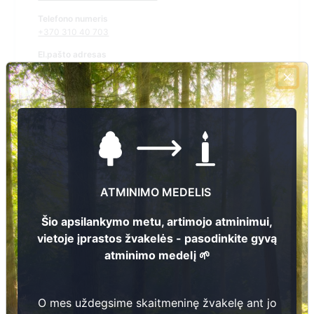
Telefono numeris
+370 310 40 703
El.pašto adresas
mindaugas.matuiza@varena.lt
Žiūrėti kapinių žemėlapyje
Šiose kapinėse suskaitmeninta kapų:
442
ATMINIMO MEDELIS
Ieškoti šiose kapinėse palaidotų asmenų
Šio apsilankymo metu, artimojo atminimui,
vietoje įprastos žvakelės - pasodinkite gyvą
atminimo medelį 🌱
Informacija prieinama per:
Varėnos rajono savivaldybė, Matuizų seniūnija
O mes uždegsime skaitmeninę žvakelę ant jo