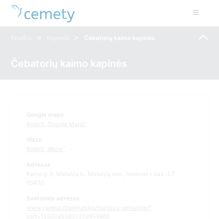
>
>
Pradžia
Kapinės
Čebatorių kaimo kapinės
Čebatorių kaimo kapinės
Google maps
Rodyti „Google Maps“
Waze
Rodyti „Waze“
Adresas
Kalno g. 8, Matuizų k., Matuizų sen., Varėnos r. sav., LT-
65470
Svetainės adresas
www.varena.lt/seniunijos/matuizu-seniunija/?
csrt=15590955801359959866