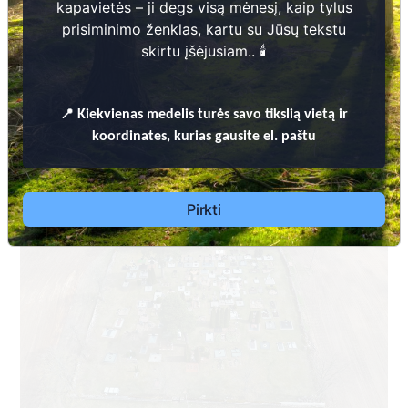
kapavietės – ji degs visą mėnesį, kaip tylus
prisiminimo ženklas, kartu su Jūsų tekstu
skirtu įšėjusiam.. 🕯️
📍
Kiekvienas
medelis turės savo tikslią vietą ir
Dėl leidimų laidoti, ​informacijos atnaujinimo,
koordinates, kurias gausite el. paštu
apleistų kapaviečių priežiūros ir kitais susijusiais
klausimais kreiptis ​aukščiau nurodytais kontaktais.
Pirkti