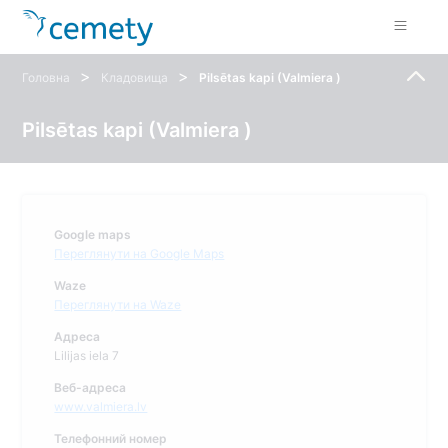
>
>
Головна
Кладовища
Pilsētas kapi (Valmiera )
Pilsētas kapi (Valmiera )
Google maps
Переглянути на Google Maps
Waze
Переглянути на Waze
Адреса
Lilijas iela 7
Веб-адреса
www.valmiera.lv
Телефонний номер