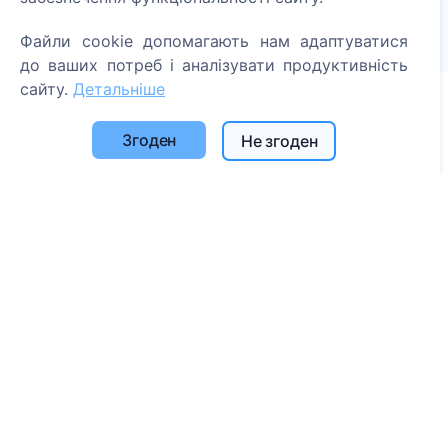
Посаджені дерева
Файли cookie допомагають нам адаптуватися
1389
до ваших потреб і аналізувати продуктивність
сайту.
Детальніше
Інформація
Згоден
Не згоден
Про CEMETY
Часто задавані питання
Блог
Список муніципалітетів та користувачів
Політика конфіденційності
Політика платежів
Налаштування файлів cookie
Пошук