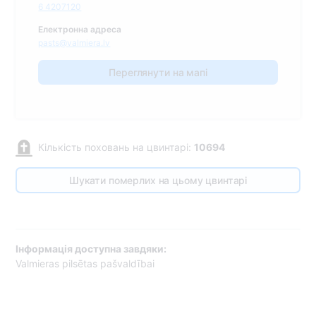
6 4207120
Електронна адреса
pasts@valmiera.lv
Переглянути на мапі
Кількість поховань на цвинтарі:
10694
Шукати померлих на цьому цвинтарі
Інформація доступна завдяки:
Valmieras pilsētas pašvaldībai