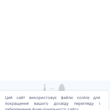
Цей сайт використовує файли cookie для
Запали цифрову свічку - посади дерево!
покращення вашого досвіду перегляду і
Читати далі
забезпечення функціональності сайту.