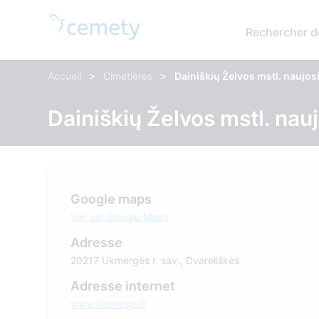
Rechercher d
>
>
Accueil
Cimetières
Dainiškių Želvos mstl. naujos
Dainiškių Želvos mstl. nau
Google maps
Voir sur Google Maps
Adresse
20217 Ukmergės r. sav., Dvareliškės
Adresse internet
www.ukmerge.lt