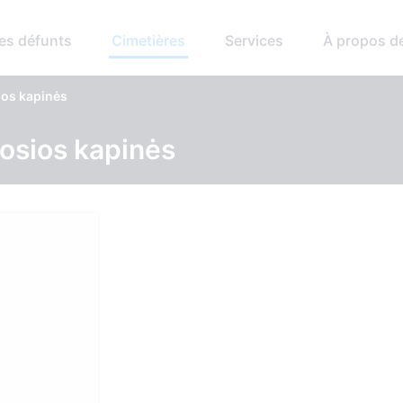
es défunts
Cimetières
Services
À propos d
ios kapinės
josios kapinės