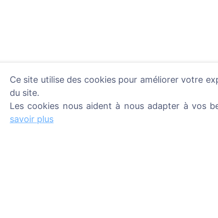
Ce site utilise des cookies pour améliorer votre ex
du site.
Les cookies nous aident à nous adapter à vos be
Allumer une bougie numér
En savoir plus
savoir plus
Informations
Recherche
À propos de CEMETY
Rechercher des d
Foire aux questions
Rechercher des ci
Blog