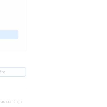
ère
os seniūnija