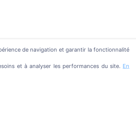
périence de navigation et garantir la fonctionnalité
soins et à analyser les performances du site.
En
ique - planter un arbre !
Services
Contacts
UAB "Kapinių valdym
éfunts
sprendimai", 304241
metières
+370 612 08926 