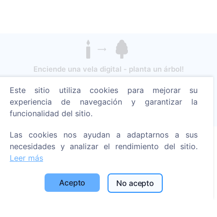
Enciende una vela digital - planta un árbol!
Leer más
Este sitio utiliza cookies para mejorar su
Árboles plantados
experiencia de navegación y garantizar la
funcionalidad del sitio.
1394
Las cookies nos ayudan a adaptarnos a sus
necesidades y analizar el rendimiento del sitio.
Información
Leer más
Acerca de CEMETY
Acepto
No acepto
Preguntas frecuentes
Blog