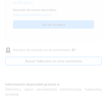
(0 380) 48 317
Dirección de correo electrónico
olga.suchocka@salcininkai.lt
Ver en el mapa
Número de tumbas en el cementerio:
67
Buscar fallecidos en este cementerio
Información disponible gracias a:
Šalčininkų rajono savivaldybės administracija, Kalesninkų
seniūnija