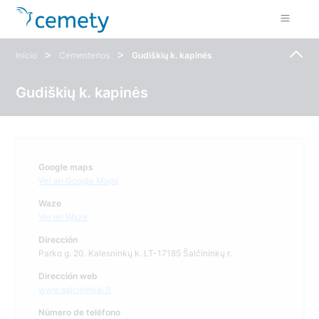
>
>
Inicio
Cementerios
Gudiškių k. kapinės
Gudiškių k. kapinės
Google maps
Ver en Google Maps
Waze
Ver en Waze
Dirección
Parko g. 20. Kalesninkų k. LT-17185 Šalčininkų r.
Dirección web
www.salcininkai.lt
Número de teléfono