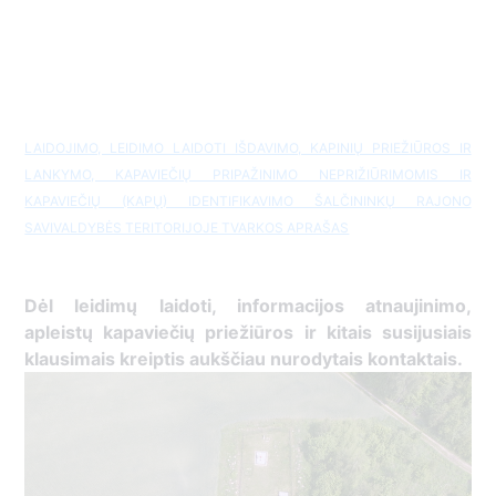
LAIDOJIMO, LEIDIMO LAIDOTI IŠDAVIMO, KAPINIŲ PRIEŽIŪROS IR
LANKYMO, KAPAVIEČIŲ PRIPAŽINIMO NEPRIŽIŪRIMOMIS IR
KAPAVIEČIŲ (KAPŲ) IDENTIFIKAVIMO ŠALČININKŲ RAJONO
SAVIVALDYBĖS TERITORIJOJE TVARKOS APRAŠAS
Dėl leidimų
laidoti, ​informacijos atnaujinimo,
apleistų kapaviečių priežiūros ir kitais susijusiais
klausimais kreiptis ​aukščiau nurodytais kontaktais.