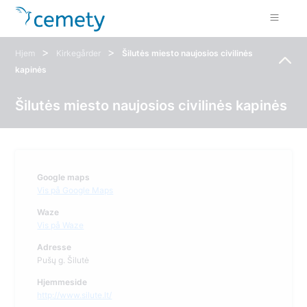
>
>
Hjem
Kirkegårder
Šilutės miesto naujosios civilinės
kapinės
Šilutės miesto naujosios civilinės kapinės
Google maps
Vis på Google Maps
Waze
Vis på Waze
Adresse
Pušų g. Šilutė
Hjemmeside
http://www.silute.lt/