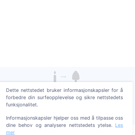
Tenn et digitalt lys - plant et tre!
Dette nettstedet bruker informasjonskapsler for å
Les mer
forbedre din surfeopplevelse og sikre nettstedets
funksjonalitet.
Trær plantet
1389
Informasjonskapsler hjelper oss med å tilpasse oss
dine behov og analysere nettstedets ytelse.
Les
mer