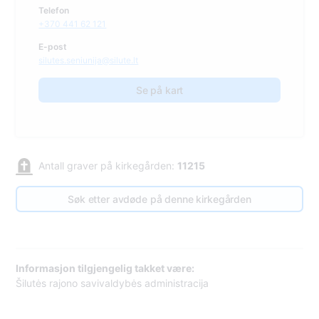
Telefon
+370 441 62 121
E-post
silutes.seniunija@silute.lt
Se på kart
Antall graver på kirkegården:
11215
Søk etter avdøde på denne kirkegården
Informasjon tilgjengelig takket være:
Šilutės rajono savivaldybės administracija