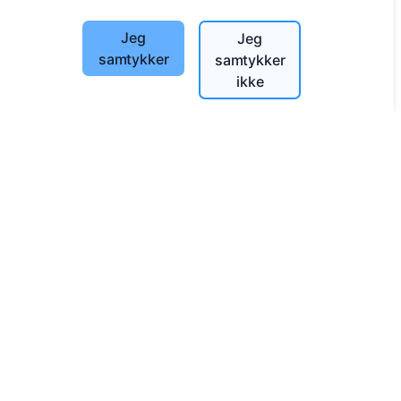
Informasjon
Jeg
Jeg
samtykker
samtykker
Om CEMETY
ikke
Ofte stilte spørsmål
Blogg
Liste over kommuner og brukere
Personvernerklæring
Betalingspolicy
Innstillinger for informasjonskapsler
Søk
Søk etter avdøde
Søk etter gravplasser
Tjenester