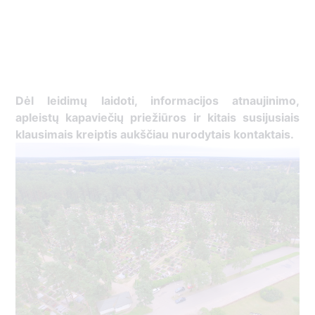
Dėl leidimų laidoti, ​informacijos atnaujinimo,
apleistų kapaviečių priežiūros ir kitais susijusiais
klausimais kreiptis ​aukščiau nurodytais kontaktais.