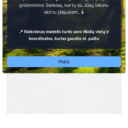
prisiminimo ženklas, kartu su Jūsų tekstu
skirtu įšėjusiam.. 🕯️
📍
Kiekvienas
medelis turės savo tikslią vietą ir
koordinates, kurias gausite el. paštu
Pirkti