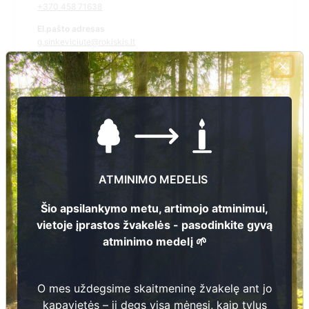
+370 458 71638
El.pašto adresas
g.sinkeviciute@rokiskis.lt
Žiūrėti kapinių žemėlapyje
Šiose kapinėse suskaitmeninta kapų:
2
Ieškoti šiose kapinėse palaidotų asmenų
ATMINIMO MEDELIS
Šio apsilankymo metu, artimojo atminimui,
vietoje įprastos žvakelės - pasodinkite gyvą
atminimo medelį 🌱
Informacija prieinama per:
Rokiškio rajono savivaldybės administracija, Obelių seniūnija
O mes uždegsime skaitmeninę žvakelę ant jo
kapavietės – ji degs visą mėnesį, kaip tylus