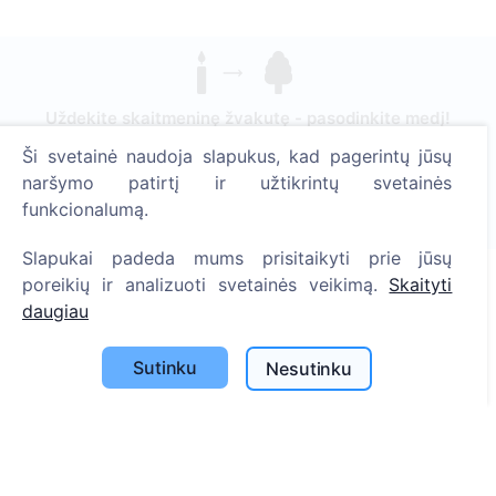
Uždekite skaitmeninę žvakutę - pasodinkite medį!
Skaityti daugiau
Ši svetainė naudoja slapukus, kad pagerintų jūsų
naršymo patirtį ir užtikrintų svetainės
Pasodinta medžių
funkcionalumą.
1390
Slapukai padeda mums prisitaikyti prie jūsų
poreikių ir analizuoti svetainės veikimą.
Skaityti
daugiau
Informacija
Apie CEMETY
Sutinku
Nesutinku
D.U.K.
Straipsniai
Savivaldybių sąrašas