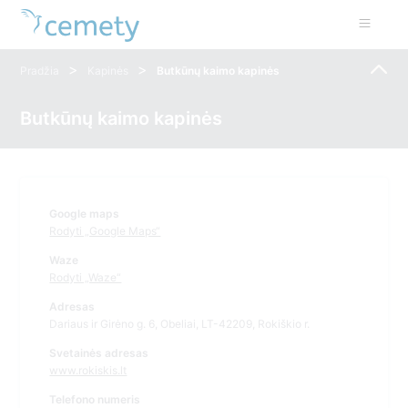
>
>
Pradžia
Kapinės
Butkūnų kaimo kapinės
Butkūnų kaimo kapinės
Google maps
Rodyti „Google Maps“
Waze
Rodyti „Waze“
Adresas
Dariaus ir Girėno g. 6, Obeliai, LT-42209, Rokiškio r.
Svetainės adresas
www.rokiskis.lt
Telefono numeris