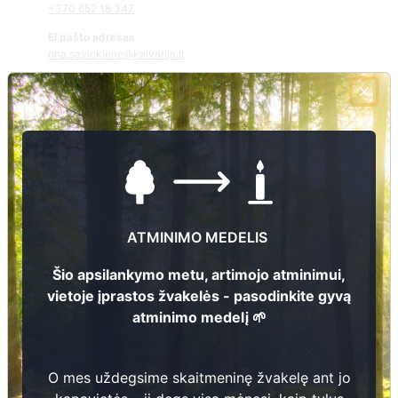
+370 652 18 347
El.pašto adresas
ona.savickiene@kalvarija.lt
Žiūrėti kapinių žemėlapyje
Šiose kapinėse suskaitmeninta kapų:
114
Ieškoti šiose kapinėse palaidotų asmenų
ATMINIMO MEDELIS
Šio apsilankymo metu, artimojo atminimui,
vietoje įprastos žvakelės - pasodinkite gyvą
Informacija prieinama per:
atminimo medelį 🌱
Kalvarijos savivaldybės administracija, Akmenynų seniūnija
O mes uždegsime skaitmeninę žvakelę ant jo