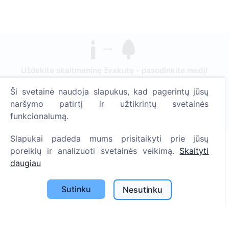
Uždekite skaitmeninę žvakutę - pasodinkite medį!
Skaityti daugiau
Ši svetainė naudoja slapukus, kad pagerintų jūsų
Pasodinta medžių
naršymo patirtį ir užtikrintų svetainės
funkcionalumą.
1393
Slapukai padeda mums prisitaikyti prie jūsų
poreikių ir analizuoti svetainės veikimą.
Skaityti
daugiau
Informacija
Apie CEMETY
Sutinku
Nesutinku
D.U.K.
Straipsniai