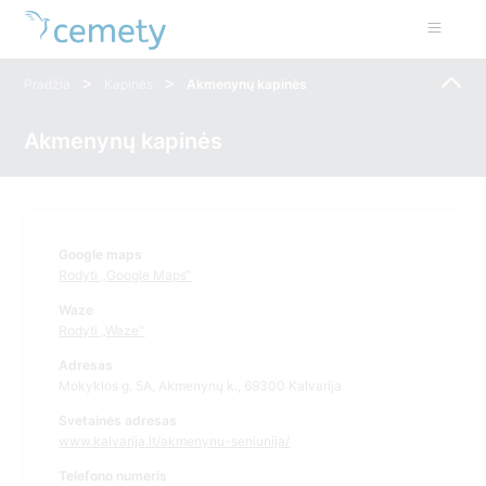
>
>
Pradžia
Kapinės
Akmenynų kapinės
Akmenynų kapinės
Google maps
Rodyti „Google Maps“
Waze
Rodyti „Waze“
Adresas
Mokyklos g. 5A, Akmenynų k., 69300 Kalvarija
Svetainės adresas
www.kalvarija.lt/akmenynu-seniunija/
Telefono numeris