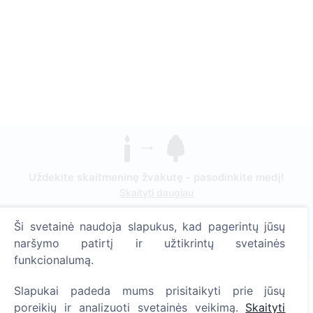
Uždekite skaitmeninę žvakutę - pasodinkite medį!
Skaityti daugiau
Pasodinta medžių
Ši svetainė naudoja slapukus, kad pagerintų jūsų
1395
naršymo patirtį ir užtikrintų svetainės
funkcionalumą.
Slapukai padeda mums prisitaikyti prie jūsų
Informacija
poreikių ir analizuoti svetainės veikimą.
Skaityti