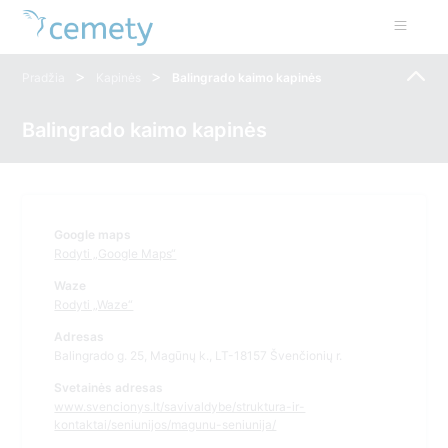
>
>
Pradžia
Kapinės
Balingrado kaimo kapinės
Balingrado kaimo kapinės
Google maps
Rodyti „Google Maps“
Waze
Rodyti „Waze“
Adresas
Balingrado g. 25, Magūnų k., LT-18157 Švenčionių r.
Svetainės adresas
www.svencionys.lt/savivaldybe/struktura-ir-
kontaktai/seniunijos/magunu-seniunija/