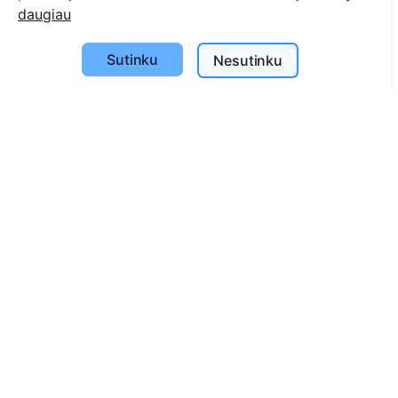
daugiau
Apie CEMETY
D.U.K.
Sutinku
Nesutinku
Straipsniai
Savivaldybių sąrašas
Privatumo politika
Mokėjimų politika
ES projektai
Slapukų nustatymai
Paieška
Velionių paieška
Kapinių paieška
Paslaugos