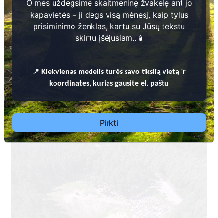
O mes uždegsime skaitmeninę žvakelę ant jo
kapavietės – ji degs visą mėnesį, kaip tylus
prisiminimo ženklas, kartu su Jūsų tekstu
skirtu įšėjusiam.. 🕯️
📍
Kiekvienas
medelis turės savo tikslią vietą ir
LEIDIMŲ LAIDOTI IŠDAVIMO, LAIDOJIMO IR KAPINIŲ PRIEŽIŪROS BEI
koordinates, kurias gausite el. paštu
LANKYMO ŠVENČIONIŲ RAJONO SAVIVALDYBĖS TERITORIJOJE
TVARKOS APRAŠAS
Dėl leidimų laidoti, ​informacijos atnaujinimo,
Pirkti
apleistų kapaviečių priežiūros ir kitais susijusiais
klausimais kreiptis ​aukščiau nurodytais kontaktais.