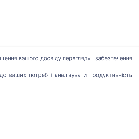
щення вашого досвіду перегляду і забезпечення
- посади дерево!
о ваших потреб і аналізувати продуктивність
Послуги
Контакти
UAB "Kapinių valdym
sprendimai", 304241