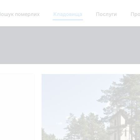
Пошук померлих
Кладовища
Послуги
Про