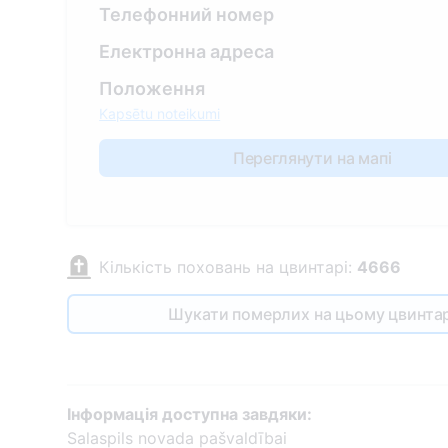
Телефонний номер
Електронна адреса
Положення
Kapsētu noteikumi
Переглянути на мапі
Кількість поховань на цвинтарі:
4666
Шукати померлих на цьому цвинтар
Інформація доступна завдяки:
Salaspils novada pašvaldībai