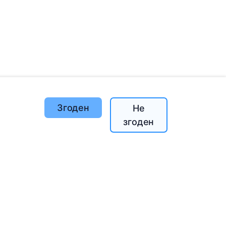
Згоден
Не
Посаджені дерева
згоден
1390
o
197