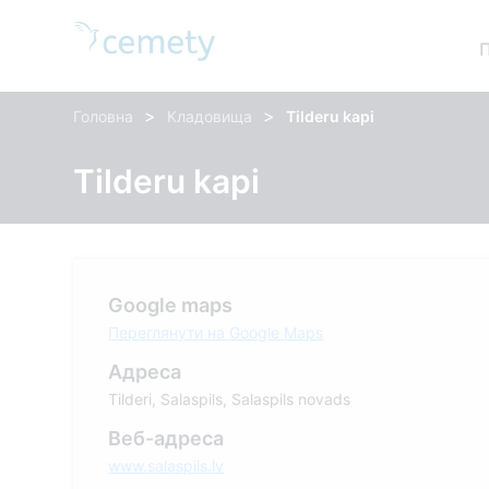
>
>
Головна
Кладовища
Tilderu kapi
Tilderu kapi
Google maps
Переглянути на Google Maps
Адреса
Tilderi, Salaspils, Salaspils novads
Веб-адреса
www.salaspils.lv