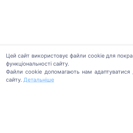
Цей сайт використовує файли cookie для покра
функціональності сайту.
Запали цифрову свічку 
Файли cookie допомагають нам адаптуватися д
Читати далі
сайту.
Детальніше
Інформація
Пошук
Про CEMETY
Пошук померлих
Часто задавані питання
Пошук кладовищ