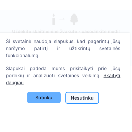
Uždekite skaitmeninę žvakutę - pasodinkite medį!
Skaityti daugiau
Ši svetainė naudoja slapukus, kad pagerintų jūsų
naršymo patirtį ir užtikrintų svetainės
Pasodinta medžių
funkcionalumą.
1394
Slapukai padeda mums prisitaikyti prie jūsų
poreikių ir analizuoti svetainės veikimą.
Skaityti
daugiau
Informacija
Apie CEMETY
Sutinku
Nesutinku
D.U.K.
Straipsniai
Savivaldybių sąrašas