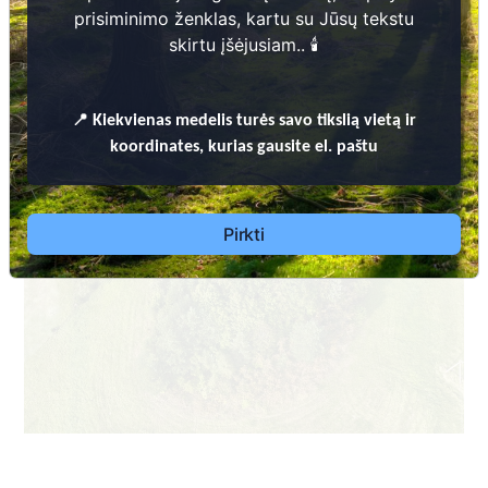
prisiminimo ženklas, kartu su Jūsų tekstu
skirtu įšėjusiam.. 🕯️
📍
Kiekvienas
medelis turės savo tikslią vietą ir
koordinates, kurias gausite el. paštu
Pirkti