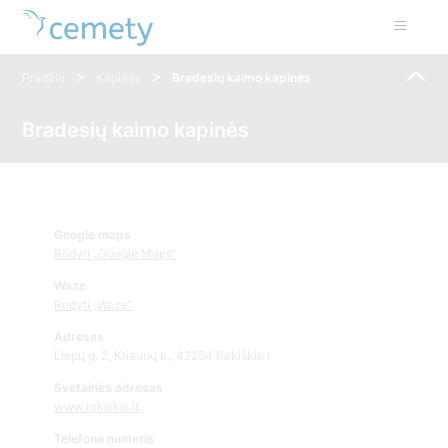
>
>
Pradžia
Kapinės
Bradesių kaimo kapinės
Bradesių kaimo kapinės
Google maps
Rodyti „Google Maps“
Waze
Rodyti „Waze“
Adresas
Liepų g. 2, Kriaunų k., 42254 Rokiškio r.
Svetainės adresas
www.rokiskis.lt
Telefono numeris