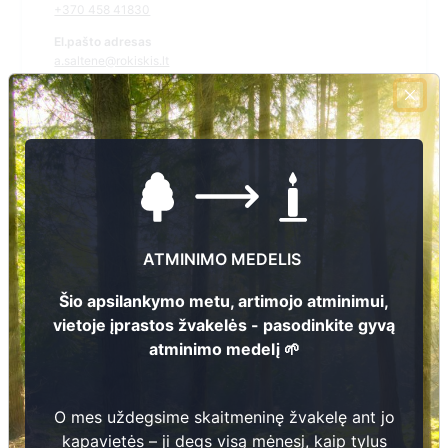
+370 458 41830
El.pašto adresas
a.saltene@rokiskis.lt
Žiūrėti kapinių žemėlapyje
Šiose kapinėse suskaitmeninta kapų:
0
Ieškoti šiose kapinėse palaidotų asmenų
ATMINIMO MEDELIS
Šio apsilankymo metu, artimojo atminimui,
vietoje įprastos žvakelės - pasodinkite gyvą
atminimo medelį 🌱
Informacija prieinama per:
Rokiškio rajono savivaldybės administracija, Kriaunų seniūnija
O mes uždegsime skaitmeninę žvakelę ant jo
kapavietės – ji degs visą mėnesį, kaip tylus